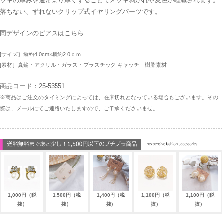
ッキの厚みを通常より厚くすることでメッキ剥がれや変色が軽減されます。
落ちない、ずれないクリップ式イヤリングパーツです。
同デザインのピアスはこちら
[サイズ］縦約4.0cm×横約2.0ｃｍ
[素材］真鍮・アクリル・ガラス・プラスチック キャッチ 樹脂素材
商品コード：25-53551
※商品はご注文のタイミングによっては、在庫切れとなっている場合もございます。その
際は、メールにてご連絡いたしますので、ご了承くださいませ。
1,000円（税
1,500円（税
1,400円（税
1,100円（税
1,100円（税
抜）
抜）
抜）
抜）
抜）