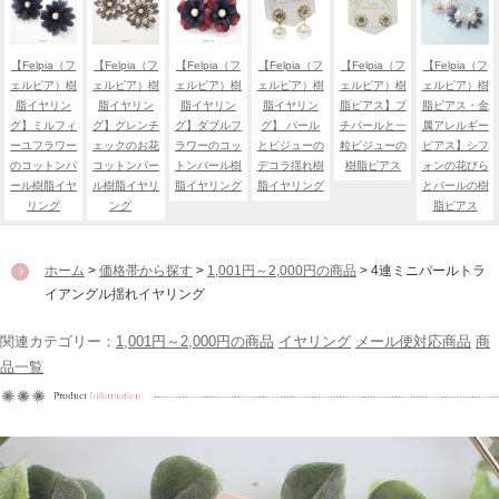
【Felpia（フ
【Felpia（フ
【Felpia（フ
【Felpia（フ
【Felpia（フ
【Felpia（フ
ェルピア）樹
ェルピア）樹
ェルピア）樹
ェルピア）樹
ェルピア）樹
ェルピア）樹
脂イヤリン
脂イヤリン
脂イヤリン
脂イヤリン
脂ピアス】プ
脂ピアス・金
グ】ミルフィ
グ】グレンチ
グ】ダブルフ
グ】 パール
チパールと一
属アレルギー
ーユフラワー
ェックのお花
ラワーのコッ
とビジューの
粒ビジューの
ピアス】シフ
のコットンパ
コットンパー
トンパール樹
デコラ揺れ樹
樹脂ピアス
ォンの花びら
ール樹脂イヤ
ル樹脂イヤリ
脂イヤリング
脂イヤリング
とパールの樹
リング
ング
脂ピアス
ホーム
>
価格帯から探す
>
1,001円～2,000円の商品
> 4連ミニパールトラ
イアングル揺れイヤリング
関連カテゴリー：
1,001円～2,000円の商品
イヤリング
メール便対応商品
商
品一覧