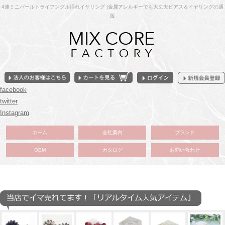
4連ミニパールトライアングル揺れイヤリング |金属アレルギーでも大丈夫ピアス＆イヤリングの通
販
facebook
twitter
Instagram
ホーム
会社案内
ブランド
OEM
カタログ
お問い合わせ