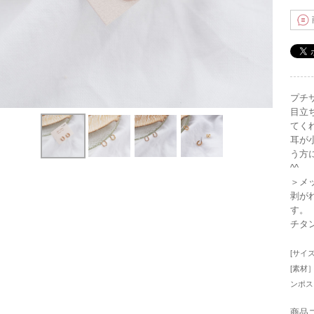
プチ
目立
てく
耳が
う方
^
＞メ
剥が
チタ
[サイズ
[素
ンポス
商品コ