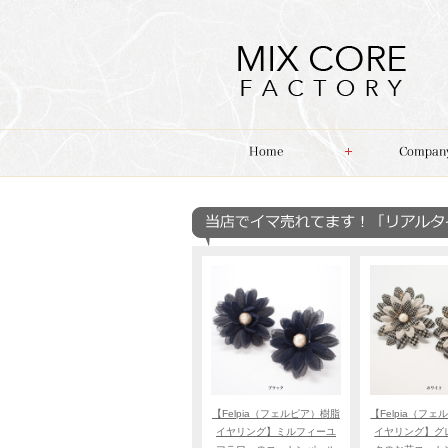
【Felpia（フェルピア）樹脂
【Felpia（フ
イヤリング】ミルフィーユ
イヤリング】グ