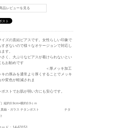
商品レビューを見る
サイズの直結ピアスです。女性らしい印象で
ちすぎないので様々なオケージョンで対応し
れます。
小さく、大ぶりなピアスが着けられないとい
にもお勧めです
^ ＜厚メッキ加工
ッキの厚みを通常より厚くすることでメッキ
れや変色が軽減されま
す
ンポストでお肌が弱い方にも安心です。
］縦約0.9cm×横約0.9ｃｍ
材］真鍮・ガラス チタンポスト チタ
ト
ード：14-63151