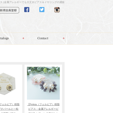
ス |金属アレルギーでも大丈夫ピアス＆イヤリングの通販
a（フェルピア）樹脂
【Felpia（フェルピア）樹脂
プチパールと一粒
ピアス・金属アレルギーピ