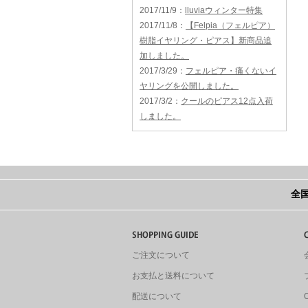
2017/11/9
：
lluviaウィンター特集
2017/11/8
：
【Felpia（フェルピア）
樹脂イヤリング・ピアス】新商品追
加しました。
2017/3/29
：
フェルピア・痛くないイ
ヤリングを公開しました。
2017/3/2
：
クールのピアス12点入荷
しました。
全国
ご注文について
お支払と送料について
配送について