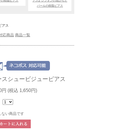
ーの樹脂ピアス
アス】シフォンの花びらと
パールの樹脂ピアス
ピアス
対応商品
商品一覧
ースシュービジューピアス
00円
(税込 1,650円)
：
しない商品です