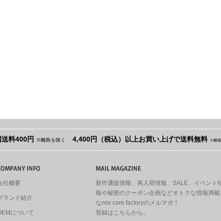
送料400円
4,400円（税込）以上お買い上げで送料無料
※離島を除く
※離
会社概要
新作通販情報、再入荷情報、SALE、イベント
報や秘密のクーポン企画などオトクな情報満載
ブランド紹介
なmix core factoryのメルマガ！
OEMについて
登録はこちらから。