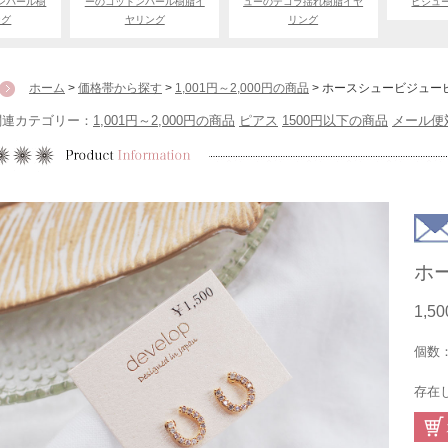
ンパール樹
ーのコットンパール樹脂イ
ューのデコラ揺れ樹脂イヤ
ビジュ
ング
ヤリング
リング
ホーム
>
価格帯から探す
>
1,001円～2,000円の商品
> ホースシュービジュー
関連カテゴリー：
1,001円～2,000円の商品
ピアス
1500円以下の商品
メール便
ホ
1,5
個数
存在