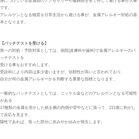
身につけている金属類のアクセサリーや服飾類を全て外して避ける事が大事
です。
アレルゲンとなる物質を日常生活から避ける事が、金属アレルギー対処の基
本となります。
【パッチテストを受ける】
第一の対処・予防対策としては、病院(皮膚科や歯科)で金属アレルギーのパ
ッチテストを
受ける事をおすすめします。
受診科により内容は多少違いますが、信頼性が高いと言われており、
自分が何の金属アレルギーかを判断する重要な指標となります。
一般的なパッチテストとしては、ニッケル金などのアレルゲンとなる可能性
がある
17種類の金属を溶かした紙を腕の内側や背中などに張って、2日後に剥がし
て反応を見ます。
陽性であれば、張った部分に赤みやかゆみが発生します。