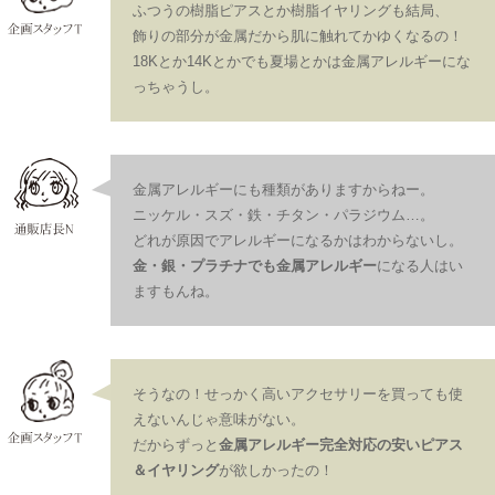
ふつうの樹脂ピアスとか樹脂イヤリングも結局、
飾りの部分が金属だから肌に触れてかゆくなるの！
18Kとか14Kとかでも夏場とかは金属アレルギーにな
っちゃうし。
金属アレルギーにも種類がありますからねー。
ニッケル・スズ・鉄・チタン・パラジウム…。
どれが原因でアレルギーになるかはわからないし。
金・銀・プラチナでも金属アレルギー
になる人はい
ますもんね。
そうなの！せっかく高いアクセサリーを買っても使
えないんじゃ意味がない。
だからずっと
金属アレルギー完全対応の安いピアス
＆イヤリング
が欲しかったの！