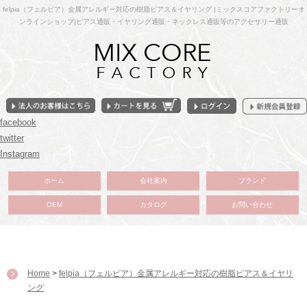
felpia（フェルピア）金属アレルギー対応の樹脂ピアス＆イヤリング |ミックスコアファクトリーオ
ンラインショップ|ピアス通販・イヤリング通販・ネックレス通販等のアクセサリー通販
facebook
twitter
Instagram
ホーム
会社案内
ブランド
OEM
カタログ
お問い合わせ
Home
>
felpia（フェルピア）金属アレルギー対応の樹脂ピアス＆イヤリ
ング