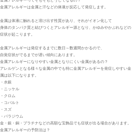
金属アレルギーってそもそもどうしてなるの？
金属アレルギーは金属と汗などの体液が反応して発症します。
金属は体液に触れると溶け出す性質があり、それがイオン化して
身体のタンパク質と結びつくとアレルギー源となり、かゆみやかぶれなどの
症状が起こります。
金属アレルギーは発症するまでに数日～数週間かかるので、
自覚症状がでるまでが遅い傾向にあります。
金属アレルギーになりやすい金属となりにくい金属があるの？
アレルゲンとなる様々な金属の中でも特に金属アレルギーを発症しやすい金
属は以下になります。
・水銀
・ニッケル
・クロム
・コバルト
・スズ
・パラジウム
金・銀・銅・プラチナなどの高額な宝飾品でも症状が出る場合があります。
金属アレルギーの予防法は？