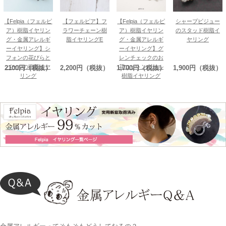
【Felpia（フェルピ
【フェルピア】フ
【Felpia（フェルピ
シャープビジュー
ア）樹脂イヤリン
ラワーチェーン樹
ア）樹脂イヤリン
のスタッド樹脂イ
グ・金属アレルギ
脂イヤリングE
グ・金属アレルギ
ヤリング
ーイヤリング】シ
ーイヤリング】グ
フォンの花びらと
レンチェックのお
パールの樹脂イヤ
花コットンパール
2100円（税抜）
2,200円（税抜）
1,700円（税抜）
1,900円（税抜）
リング
樹脂イヤリング