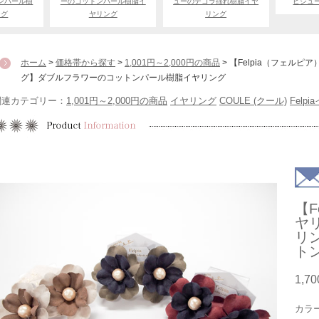
ンパール樹
ーのコットンパール樹脂イ
ューのデコラ揺れ樹脂イヤ
ビジュ
ング
ヤリング
リング
ホーム
>
価格帯から探す
>
1,001円～2,000円の商品
> 【Felpia（フェル
グ】ダブルフラワーのコットンパール樹脂イヤリング
関連カテゴリー：
1,001円～2,000円の商品
イヤリング
COULE (クール)
Felp
【F
ヤ
リ
ト
1,7
カラ