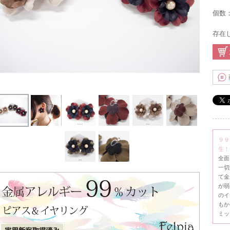
個数
存在
９９
生！
全面
一切
て金
が弱
のイ
もか
ミッ