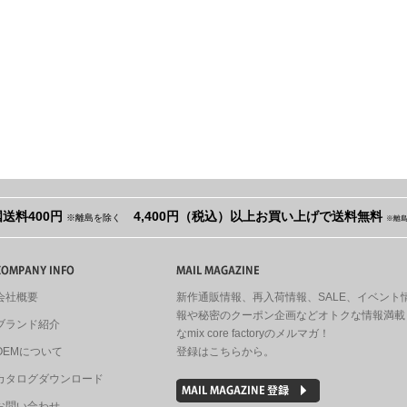
送料400円
4,400円（税込）以上お買い上げで送料無料
※離島を除く
※離
会社概要
新作通販情報、再入荷情報、SALE、イベント
報や秘密のクーポン企画などオトクな情報満載
ブランド紹介
なmix core factoryのメルマガ！
OEMについて
登録はこちらから。
カタログダウンロード
お問い合わせ