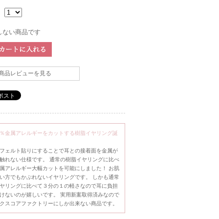
：
しない商品です
商品レビューを見る
％金属アレルギーをカットする樹脂イヤリング誕
フェルト貼りにすることで耳との接着面を金属が
触れない仕様です。 通常の樹脂イヤリングに比べ
属アレルギー大幅カットを可能にしました！ お肌
い方でもかぶれないイヤリングです。 しかも通常
ヤリングに比べて３分の１の軽さなので耳に負担
けないのが嬉しいです。 実用新案取得済みなので
クスコアファクトリーにしか出来ない商品です。