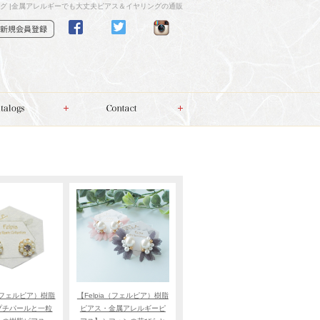
ング |金属アレルギーでも大丈夫ピアス＆イヤリングの通販
a（フェルピア）樹脂
【Felpia（フェルピア）樹脂
プチパールと一粒
ピアス・金属アレルギーピ