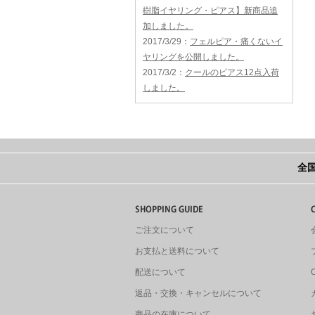
樹脂イヤリング・ピアス】新商品追
加しました。
2017/3/29
：
フェルピア・痛くないイ
ヤリングを公開しました。
2017/3/2
：
クールのピアス12点入荷
しました。
全国
ご注文について
お支払と送料について
配送について
返品・交換・キャンセルについて
商品の在庫について