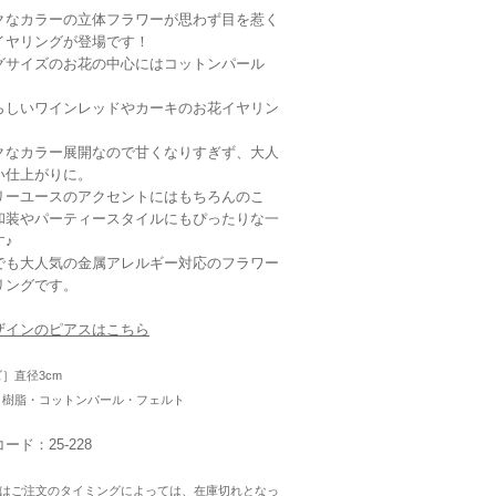
クなカラーの立体フラワーが思わず目を惹く
イヤリングが登場です！
グサイズのお花の中心にはコットンパール
らしいワインレッドやカーキのお花イヤリン
クなカラー展開なので甘くなりすぎず、大人
い仕上がりに。
リーユースのアクセントにはもちろんのこ
和装やパーティースタイルにもぴったりな一
す♪
でも大人気の金属アレルギー対応のフラワー
リングです。
ザインのピアスはこちら
ズ］直径3cm
］樹脂・コットンパール・フェルト
ード：25-228
はご注文のタイミングによっては、在庫切れとなっ