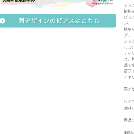
シッ
樹脂
ビッ
が。
秋冬
グ。
シッ
っぽ
デイ
と、
品で
店頭
イヤ
同デ
[サイ
[素材
商品コ
※商品