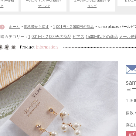
ンパール樹
ーのコットンパール樹脂イ
ューのデコラ揺れ樹脂イヤ
ビジュ
ング
ヤリング
リング
ホーム
>
価格帯から探す
>
1,001円～2,000円の商品
> same places パ
関連カテゴリー：
1,001円～2,000円の商品
ピアス
1500円以下の商品
メール便
sa
ョ
1,3
個数
存在