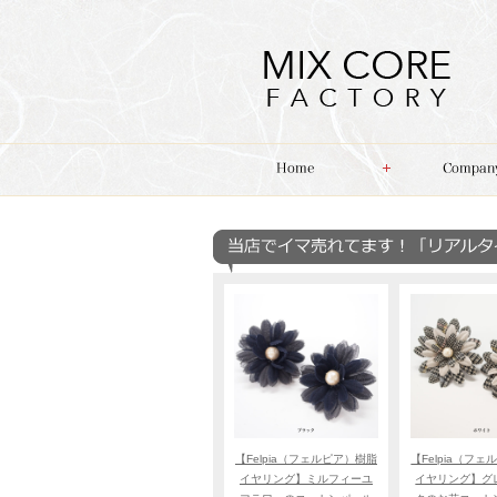
【Felpia（フェルピア）樹脂
【Felpia（フ
イヤリング】ミルフィーユ
イヤリング】グ