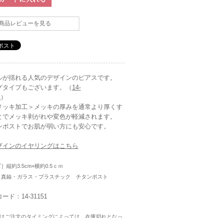
商品レビューを見る
ルが揺れる人気のデザインのピアスです。
グタイプもございます。（
14-
1
）
メッキ加工＞メッキの厚みを通常より厚くす
とでメッキ剥がれや変色が軽減されます。
ンポストでお肌が弱い方にも安心です。
ザインのイヤリングはこちら
］縦約3.5cm×横約0.5ｃｍ
］真鍮・ガラス・プラスチック チタンポスト
ード：14-31151
はご注文のタイミングによっては、在庫切れとなっ