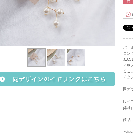
パー
ロン
3105
＜厚
るこ
チタ
同デ
[サイズ
[素材
商品コ
※商品