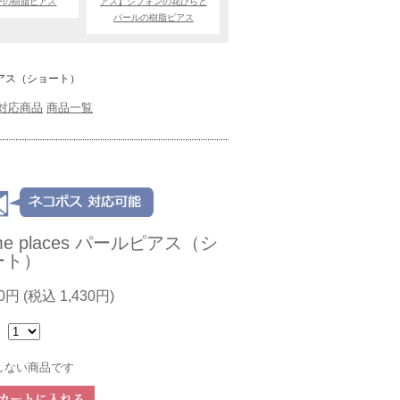
ーの樹脂ピアス
アス】シフォンの花びらと
パールの樹脂ピアス
ールピアス（ショート）
対応商品
商品一覧
me places パールピアス（シ
ート）
00円
(税込 1,430円)
：
しない商品です