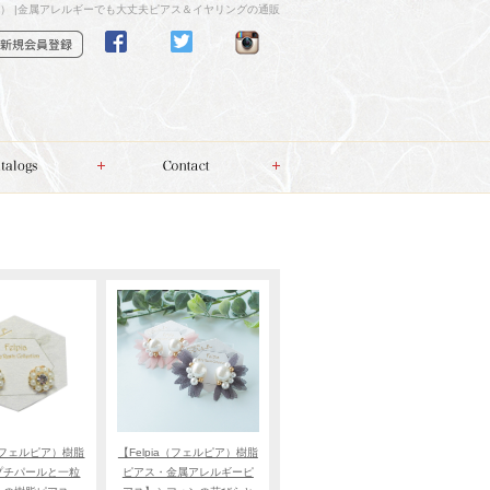
ョート） |金属アレルギーでも大丈夫ピアス＆イヤリングの通販
a（フェルピア）樹脂
【Felpia（フェルピア）樹脂
プチパールと一粒
ピアス・金属アレルギーピ