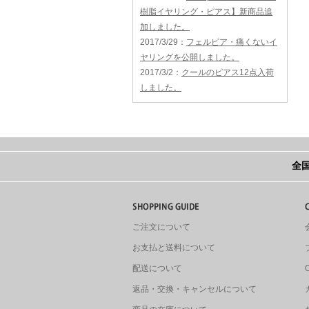
樹脂イヤリング・ピアス】新商品追
加しました。
2017/3/29
：
フェルピア・痛くないイ
ヤリングを公開しました。
2017/3/2
：
クールのピアス12点入荷
しました。
全国
ご注文について
お支払と送料について
配送について
返品・交換・キャンセルについて