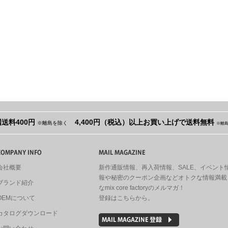
送料400円
4,400円（税込）以上お買い上げで送料無料
※離島を除く
※離
会社概要
新作通販情報、再入荷情報、SALE、イベント
報や秘密のクーポン企画などオトクな情報満載
ブランド紹介
なmix core factoryのメルマガ！
OEMについて
登録はこちらから。
カタログダウンロード