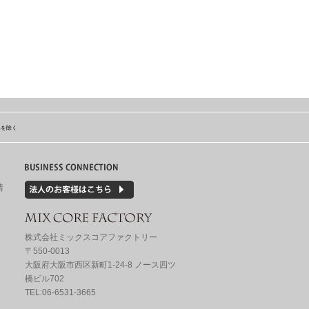
島を除く
情
株式会社ミックスコアファクトリー
〒550-0013
大阪府大阪市西区新町1-24-8 ノース四ツ
橋ビル702
TEL:06-6531-3665