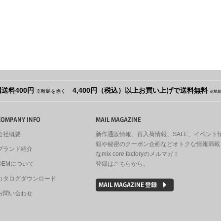
送料400円
4,400円（税込）以上お買い上げで送料無料
※離島を除く
※離
会社概要
新作通販情報、再入荷情報、SALE、イベント
報や秘密のクーポン企画などオトクな情報満載
ブランド紹介
なmix core factoryのメルマガ！
OEMについて
登録はこちらから。
カタログダウンロード
お問い合わせ