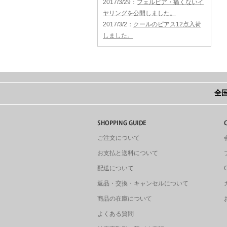
2017/3/29
：
フェルピア・痛くないイ
ヤリングを公開しました。
2017/3/2
：
クールのピアス12点入荷
しました。
全国
ご注文について
お支払と送料について
配送について
返品・交換・キャンセルについて
商品の在庫について
よくある質問