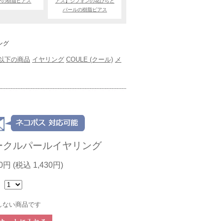
ーの樹脂ピアス
アス】シフォンの花びらと
パールの樹脂ピアス
ング
円以下の商品
イヤリング
COULE (クール)
メ
ークルパールイヤリング
00円
(税込 1,430円)
：
しない商品です