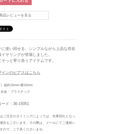
商品レビューを見る
チに使い回せる、シンプルながら上品な存在
放イヤリングが登場しました。
にそっと寄り添うアイテムです。
ザインのピアスはこちら
］縦約16mm 横16mm
］合金・プラスチック
ード：36-15051
はご注文のタイミングによっては、在庫切れとなっ
場合もございます。その際は、メールにてご連絡い
すので、ご了承くださいませ。