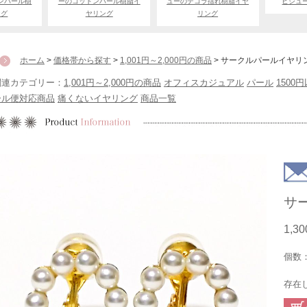
ンパール樹
ーのコットンパール樹脂イ
ューのデコラ揺れ樹脂イヤ
ビジュ
ング
ヤリング
リング
ホーム
>
価格帯から探す
>
1,001円～2,000円の商品
> サークルパールイヤリ
関連カテゴリー：
1,001円～2,000円の商品
オフィスカジュアル
パール
1500
ール便対応商品
痛くないイヤリング
商品一覧
サ
1,3
個数
存在