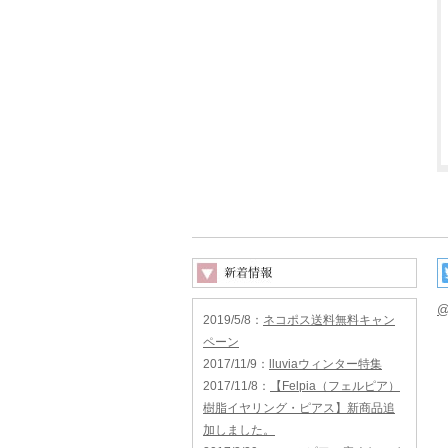
@
2019/5/8
：
ネコポス送料無料キャン
ペーン
2017/11/9
：
lluviaウィンター特集
2017/11/8
：
【Felpia（フェルピア）
樹脂イヤリング・ピアス】新商品追
加しました。