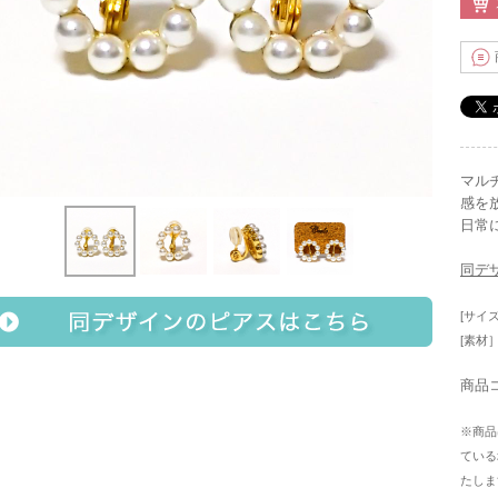
マル
感を
日常
同デ
[サイズ
[素材
商品コ
※商品
ている
たしま