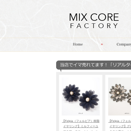
【Felpia（フェルピア）樹脂
【Felpia（フ
イヤリング】ミルフィーユ
イヤリング】グ