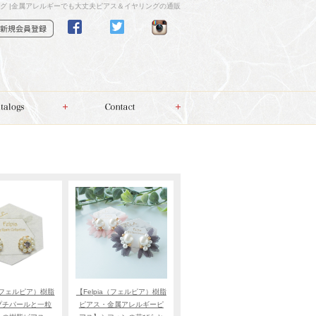
グ |金属アレルギーでも大丈夫ピアス＆イヤリングの通販
a（フェルピア）樹脂
【Felpia（フェルピア）樹脂
プチパールと一粒
ピアス・金属アレルギーピ