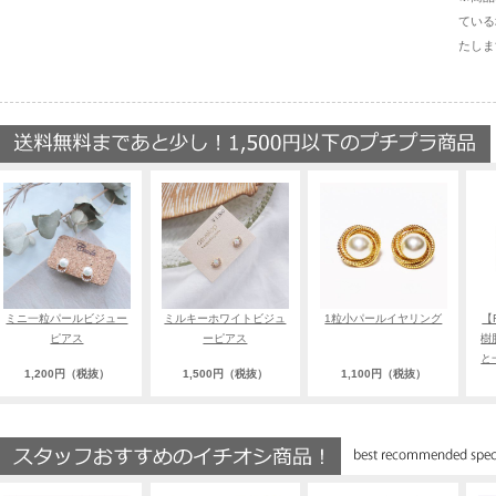
ている
たしま
ミニ一粒パールビジュー
ミルキーホワイトビジュ
1粒小パールイヤリング
【
ピアス
ーピアス
樹
と
1,200円（税抜）
1,500円（税抜）
1,100円（税抜）