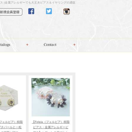
ス |金属アレルギーでも大丈夫ピアス＆イヤリングの通販
a（フェルピア）樹脂
【Felpia（フェルピア）樹脂
プチパールと一粒
ピアス・金属アレルギーピ