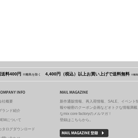
送料400円
4,400円（税込）以上お買い上げで送料無料
※離島を除く
※離
会社概要
新作通販情報、再入荷情報、SALE、イベント
報や秘密のクーポン企画などオトクな情報満載
ブランド紹介
なmix core factoryのメルマガ！
OEMについて
登録はこちらから。
カタログダウンロード