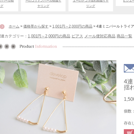
ンパール樹
ーのコットンパール樹脂イ
ューのデコラ揺れ樹脂イヤ
ビジュ
ング
ヤリング
リング
ホーム
>
価格帯から探す
>
1,001円～2,000円の商品
> 4連ミニパールトライ
関連カテゴリー：
1,001円～2,000円の商品
ピアス
メール便対応商品
商品一覧
4
揺
1,5
個数
存在