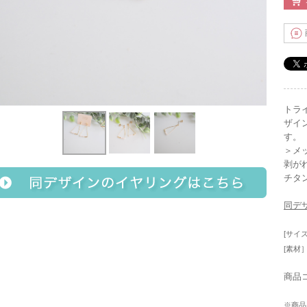
トラ
ザイ
す
＞メ
剥が
チタ
同デ
[サイズ
[素材
商品コ
※商品