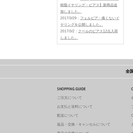
樹脂イヤリング・ピアス】新商品追
加しました。
2017/3/29
：
フェルピア・痛くないイ
ヤリングを公開しました。
2017/3/2
：
クールのピアス12点入荷
しました。
全国
ご注文について
お支払と送料について
配送について
返品・交換・キャンセルについて