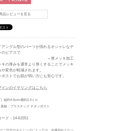
商品レビューを見る
イアングル型のパーツが揺れるオシャレなデ
ンのピアスで
。 ＜厚メッキ加工
ッキの厚みを通常より厚くすることでメッキ
れや変色が軽減されます。
ンポストでお肌が弱い方にも安心です。
ザインのイヤリングはこちら
］縦約4.0cm×横約2.0ｃｍ
］真鍮・プラスチック チタンポスト
ード：14-61551
はご注文のタイミングによっては、在庫切れとなっ