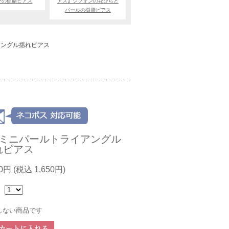
ーの樹脂ピアス
アス】シフォンの花びらと
パールの樹脂ピアス
アングル揺れピアス
連ミニパールトライアングル
れピアス
00円
(税込 1,650円)
：
しない商品です