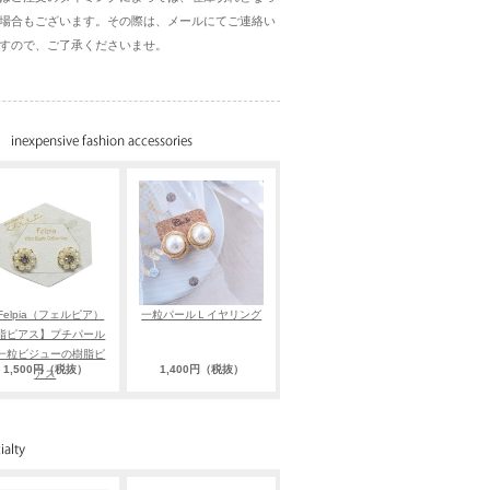
場合もございます。その際は、メールにてご連絡い
すので、ご了承くださいませ。
Felpia（フェルピア）
一粒パールＬイヤリング
脂ピアス】プチパール
一粒ビジューの樹脂ピ
1,500円（税抜）
1,400円（税抜）
アス