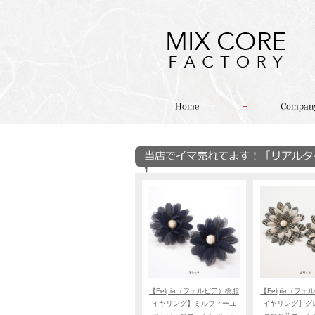
【Felpia（フェルピア）樹脂
【Felpia（フ
イヤリング】ミルフィーユ
イヤリング】グ