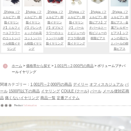
【Felpia（フ
【Felpia（フ
【Felpia（フ
【Felpia（フ
【Felpia（フ
【Felpia（フ
ェルピア）樹
ェルピア）樹
ェルピア）樹
ェルピア）樹
ェルピア）樹
ェルピア）樹
脂イヤリン
脂イヤリン
脂イヤリン
脂イヤリン
脂ピアス】プ
脂ピアス・金
グ】ミルフィ
グ】グレンチ
グ】ダブルフ
グ】 パール
チパールと一
属アレルギー
ーユフラワー
ェックのお花
ラワーのコッ
とビジューの
粒ビジューの
ピアス】シフ
のコットンパ
コットンパー
トンパール樹
デコラ揺れ樹
樹脂ピアス
ォンの花びら
ール樹脂イヤ
ル樹脂イヤリ
脂イヤリング
脂イヤリング
とパールの樹
リング
ング
脂ピアス
ホーム
>
価格帯から探す
>
1,001円～2,000円の商品
> ボリュームプチパ
ールイヤリング
関連カテゴリー：
1,001円～2,000円の商品
デイリー
オフィスカジュアル
パ
ール
1500円以下の商品
イヤリング
COULE (クール)
パール
メール便対応商
品
痛くないイヤリング
商品一覧
定番アイテム