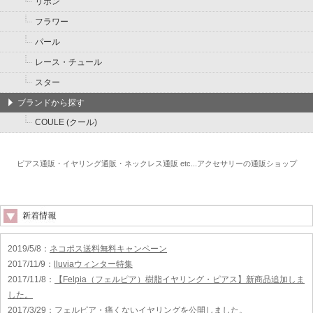
リボン
フラワー
パール
レース・チュール
スター
ブランドから探す
COULE (クール)
ピアス通販・イヤリング通販・ネックレス通販 etc...アクセサリーの通販ショップ
2019/5/8
：
ネコポス送料無料キャンペーン
2017/11/9
：
lluviaウィンター特集
2017/11/8
：
【Felpia（フェルピア）樹脂イヤリング・ピアス】新商品追加しま
した。
2017/3/29
：
フェルピア・痛くないイヤリングを公開しました。