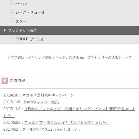
パール
レース・チュール
スター
ブランドから探す
COULE (クール)
ピアス通販・イヤリング通販・ネックレス通販 etc...アクセサリーの通販ショップ
2019/5/8
：
ネコポス送料無料キャンペーン
2017/11/9
：
lluviaウィンター特集
2017/11/8
：
【Felpia（フェルピア）樹脂イヤリング・ピアス】新商品追加しま
した。
2017/3/29
：
フェルピア・痛くないイヤリングを公開しました。
2017/3/2
：
クールのピアス12点入荷しました。