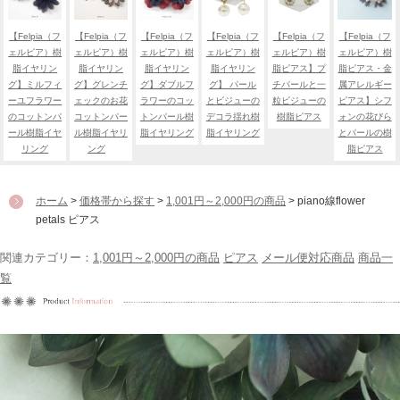
【Felpia（フ
【Felpia（フ
【Felpia（フ
【Felpia（フ
【Felpia（フ
【Felpia（フ
ェルピア）樹
ェルピア）樹
ェルピア）樹
ェルピア）樹
ェルピア）樹
ェルピア）樹
脂イヤリン
脂イヤリン
脂イヤリン
脂イヤリン
脂ピアス】プ
脂ピアス・金
グ】ミルフィ
グ】グレンチ
グ】ダブルフ
グ】 パール
チパールと一
属アレルギー
ーユフラワー
ェックのお花
ラワーのコッ
とビジューの
粒ビジューの
ピアス】シフ
のコットンパ
コットンパー
トンパール樹
デコラ揺れ樹
樹脂ピアス
ォンの花びら
ール樹脂イヤ
ル樹脂イヤリ
脂イヤリング
脂イヤリング
とパールの樹
リング
ング
脂ピアス
ホーム
>
価格帯から探す
>
1,001円～2,000円の商品
> piano線flower
petals ピアス
関連カテゴリー：
1,001円～2,000円の商品
ピアス
メール便対応商品
商品一
覧