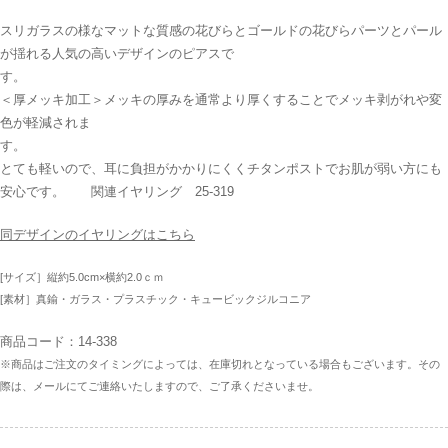
スリガラスの様なマットな質感の花びらとゴールドの花びらパーツとパール
が揺れる人気の高いデザインのピアスで
す
＜厚メッキ加工＞メッキの厚みを通常より厚くすることでメッキ剥がれや変
色が軽減されま
す
とても軽いので、耳に負担がかかりにくくチタンポストでお肌が弱い方にも
安心です。 関連イヤリング 25-319
同デザインのイヤリングはこちら
[サイズ］縦約5.0cm×横約2.0ｃｍ
[素材］真鍮・ガラス・プラスチック・キュービックジルコニア
商品コード：14-338
※商品はご注文のタイミングによっては、在庫切れとなっている場合もございます。その
際は、メールにてご連絡いたしますので、ご了承くださいませ。