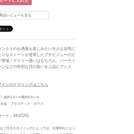
商品レビューを見る
ランク上のお洒落を楽しみたい大人な女性に
たりなストーンを使用したプチビジューのピ
が登場！デイリー使いはもちろん、パーティ
ーンなどの特別な日の装いを上品にアシス
。
ザインのイヤリングはこちら
ズ］縦約1.0ｃｍ横約0.8ｃｍ
］合金・プラスチック・ガラス
ード：34-67251
はご注文のタイミングによっては、在庫切れとなっ