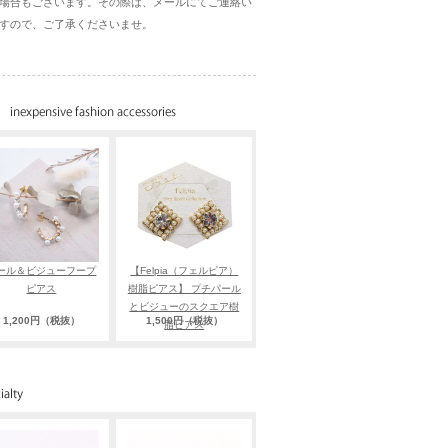
場合もございます。その際は、メールにてご連絡い
すので、ご了承くださいませ。
ール＆ビジューフープ
【Felpia（フェルピア）
ピアス
樹脂ピアス】 プチパール
とビジューのスクエア樹
1,200円（税抜）
1,500円（税抜）
脂ピアス