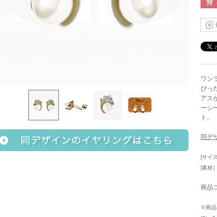
ワン
ぴっ
アス
ーシ
ト
同デ
[サイ
[素材
商品コ
※商品