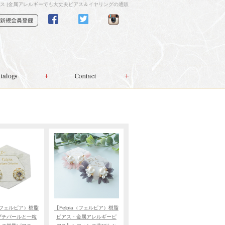
ス |金属アレルギーでも大丈夫ピアス＆イヤリングの通販
a（フェルピア）樹脂
【Felpia（フェルピア）樹脂
プチパールと一粒
ピアス・金属アレルギーピ