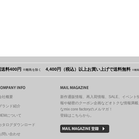
送料400円
4,400円（税込）以上お買い上げで送料無料
※離島を除く
※離
会社概要
新作通販情報、再入荷情報、SALE、イベント
報や秘密のクーポン企画などオトクな情報満載
ブランド紹介
なmix core factoryのメルマガ！
OEMについて
登録はこちらから。
カタログダウンロード
お問い合わせ