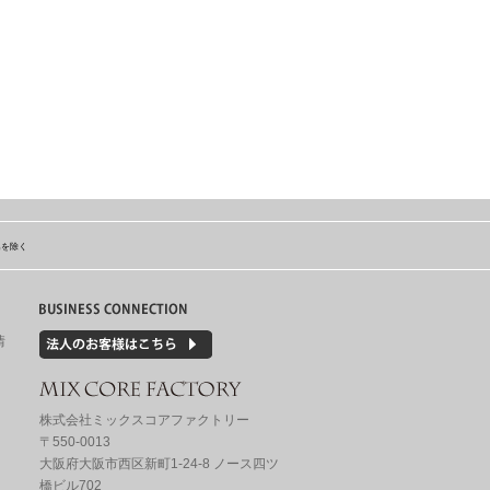
島を除く
情
株式会社ミックスコアファクトリー
〒550-0013
大阪府大阪市西区新町1-24-8 ノース四ツ
橋ビル702