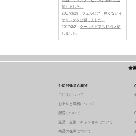
樹脂イヤリング・ピアス】新商品追
加しました。
2017/3/29
：
フェルピア・痛くないイ
ヤリングを公開しました。
2017/3/2
：
クールのピアス12点入荷
しました。
全国
ご注文について
お支払と送料について
配送について
返品・交換・キャンセルについて
商品の在庫について