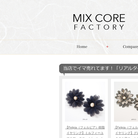
【Felpia（フェルピア）樹脂
【Felpia（フ
イヤリング】ミルフィーユ
イヤリング】グ