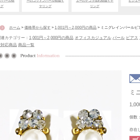
ンパール樹
ーのコットンパール樹脂イ
ューのデコラ揺れ樹脂イヤ
ビジュ
ング
ヤリング
リング
ホーム
>
価格帯から探す
>
1,001円～2,000円の商品
> ミニグレインパールピ
関連カテゴリー：
1,001円～2,000円の商品
オフィスカジュアル
パール
ピアス
便対応商品
商品一覧
ミ
1,0
個数
存在