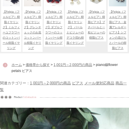
【Felpia（フ
【Felpia（フ
【Felpia（フ
【Felpia（フ
【Felpia（フ
【Felpia（フ
ェルピア）樹
ェルピア）樹
ェルピア）樹
ェルピア）樹
ェルピア）樹
ェルピア）樹
脂イヤリン
脂イヤリン
脂イヤリン
脂イヤリン
脂ピアス】プ
脂ピアス・金
グ】ミルフィ
グ】グレンチ
グ】ダブルフ
グ】 パール
チパールと一
属アレルギー
ーユフラワー
ェックのお花
ラワーのコッ
とビジューの
粒ビジューの
ピアス】シフ
のコットンパ
コットンパー
トンパール樹
デコラ揺れ樹
樹脂ピアス
ォンの花びら
ール樹脂イヤ
ル樹脂イヤリ
脂イヤリング
脂イヤリング
とパールの樹
リング
ング
脂ピアス
ホーム
>
価格帯から探す
>
1,001円～2,000円の商品
> piano線flower
petals ピアス
関連カテゴリー：
1,001円～2,000円の商品
ピアス
メール便対応商品
商品一
覧