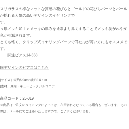
スリガラスの様なマットな質感の花びらとゴールドの花びらパーツとパール
が揺れる人気の高いデザインのイヤリングで
す
＜厚メッキ加工＞メッキの厚みを通常より厚くすることでメッキ剥がれや変
色が軽減されます。
とても軽く、クリップ式イヤリングパーツで耳たぶが薄い方にもオススメで
す。
関連ピアス14-338
同デザインのピアスはこちら
[サイズ］縦約5.0cm×横約2.0ｃｍ
[素材］真鍮・キュービックジルコニア
商品コード：25-319
※商品はご注文のタイミングによっては、在庫切れとなっている場合もございます。その
際は、メールにてご連絡いたしますので、ご了承くださいませ。