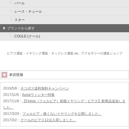
パール
レース・チュール
スター
ブランドから探す
COULE (クール)
ピアス通販・イヤリング通販・ネックレス通販 etc...アクセサリーの通販ショップ
2019/5/8
：
ネコポス送料無料キャンペーン
2017/11/9
：
lluviaウィンター特集
2017/11/8
：
【Felpia（フェルピア）樹脂イヤリング・ピアス】新商品追加しま
した。
2017/3/29
：
フェルピア・痛くないイヤリングを公開しました。
2017/3/2
：
クールのピアス12点入荷しました。