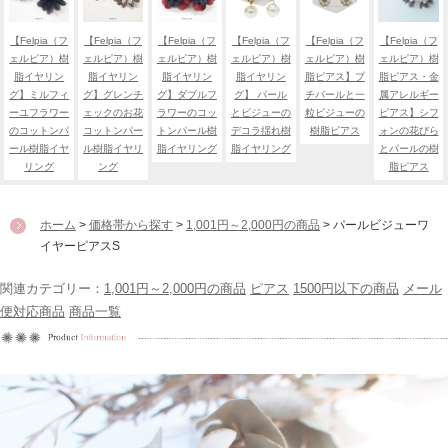
【Felpia（フ
【Felpia（フ
【Felpia（フ
【Felpia（フ
【Felpia（フ
【Felpia（フ
ェルピア）樹
ェルピア）樹
ェルピア）樹
ェルピア）樹
ェルピア）樹
ェルピア）樹
脂イヤリン
脂イヤリン
脂イヤリン
脂イヤリン
脂ピアス】プ
脂ピアス・金
グ】ミルフィ
グ】グレンチ
グ】ダブルフ
グ】 パール
チパールと一
属アレルギー
ーユフラワー
ェックのお花
ラワーのコッ
とビジューの
粒ビジューの
ピアス】シフ
のコットンパ
コットンパー
トンパール樹
デコラ揺れ樹
樹脂ピアス
ォンの花びら
ール樹脂イヤ
ル樹脂イヤリ
脂イヤリング
脂イヤリング
とパールの樹
リング
ング
脂ピアス
ホーム
>
価格帯から探す
>
1,001円～2,000円の商品
> パールビジューワ
イヤーピアスS
関連カテゴリー：
1,001円～2,000円の商品
ピアス
1500円以下の商品
メール
便対応商品
商品一覧