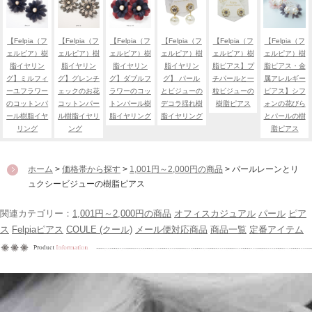
【Felpia（フ
【Felpia（フ
【Felpia（フ
【Felpia（フ
【Felpia（フ
【Felpia（フ
ェルピア）樹
ェルピア）樹
ェルピア）樹
ェルピア）樹
ェルピア）樹
ェルピア）樹
脂イヤリン
脂イヤリン
脂イヤリン
脂イヤリン
脂ピアス】プ
脂ピアス・金
グ】ミルフィ
グ】グレンチ
グ】ダブルフ
グ】 パール
チパールと一
属アレルギー
ーユフラワー
ェックのお花
ラワーのコッ
とビジューの
粒ビジューの
ピアス】シフ
のコットンパ
コットンパー
トンパール樹
デコラ揺れ樹
樹脂ピアス
ォンの花びら
ール樹脂イヤ
ル樹脂イヤリ
脂イヤリング
脂イヤリング
とパールの樹
リング
ング
脂ピアス
ホーム
>
価格帯から探す
>
1,001円～2,000円の商品
> パールレーンとリ
ュクシービジューの樹脂ピアス
関連カテゴリー：
1,001円～2,000円の商品
オフィスカジュアル
パール
ピア
ス
Felpiaピアス
COULE (クール)
メール便対応商品
商品一覧
定番アイテム