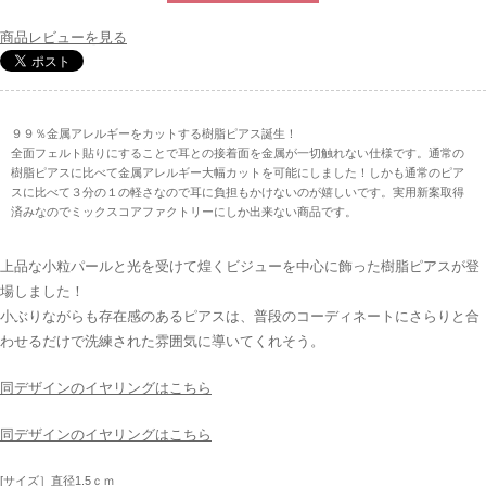
商品レビューを見る
９９％金属アレルギーをカットする樹脂ピアス誕生！
全面フェルト貼りにすることで耳との接着面を金属が一切触れない仕様です。通常の
樹脂ピアスに比べて金属アレルギー大幅カットを可能にしました！しかも通常のピア
スに比べて３分の１の軽さなので耳に負担もかけないのが嬉しいです。実用新案取得
済みなのでミックスコアファクトリーにしか出来ない商品です。
上品な小粒パールと光を受けて煌くビジューを中心に飾った樹脂ピアスが登
場しました！
小ぶりながらも存在感のあるピアスは、普段のコーディネートにさらりと合
わせるだけで洗練された雰囲気に導いてくれそう。
同デザインのイヤリングはこちら
同デザインのイヤリングはこちら
[サイズ］直径1.5ｃｍ