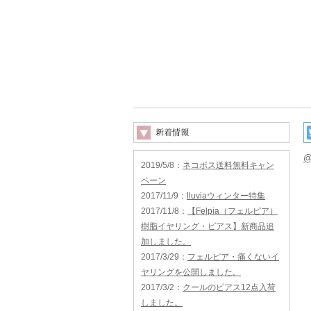
@
2019/5/8
：
ネコポス送料無料キャン
ペーン
2017/11/9
：
lluviaウィンター特集
2017/11/8
：
【Felpia（フェルピア）
樹脂イヤリング・ピアス】新商品追
加しました。
2017/3/29
：
フェルピア・痛くないイ
ヤリングを公開しました。
2017/3/2
：
クールのピアス12点入荷
しました。