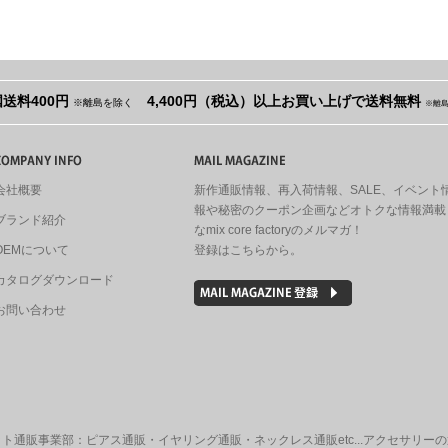
送料400円
4,400円（税込）以上お買い上げで送料無料
※離島を除く
※離
会社概要
新作通販情報、再入荷情報、SALE、イベント
報や秘密のクーポン企画などオトクな情報満載
ブランド紹介
なmix core factoryのメルマガ！
OEMについて
登録はこちらから。
カタログダウンロード
お問い合わせ
ト通販事業部：ピアス通販・イヤリング通販・ネックレス通販etc...アクセサリー