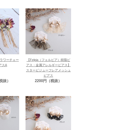
ラワーチェー
【Felpia（フェルピア）樹脂ピ
アスA
アス・金属アレルギーピアス】
スタービジューフレアメッシュ
ピアス
（税抜）
2200円（税抜）