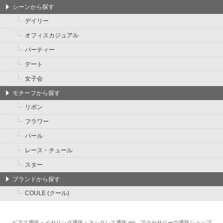
シーンから探す
デイリー
オフィスカジュアル
パーティー
デート
女子会
モチーフから探す
リボン
フラワー
パール
レース・チュール
スター
ブランドから探す
COULE (クール)
ピアス通販・イヤリング通販・ネックレス通販 etc...アクセサリーの通販ショップ