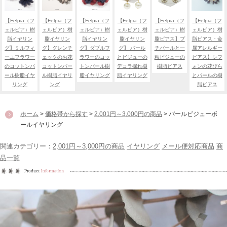
【Felpia（フ
【Felpia（フ
【Felpia（フ
【Felpia（フ
【Felpia（フ
【Felpia（フ
ェルピア）樹
ェルピア）樹
ェルピア）樹
ェルピア）樹
ェルピア）樹
ェルピア）樹
脂イヤリン
脂イヤリン
脂イヤリン
脂イヤリン
脂ピアス】プ
脂ピアス・金
グ】ミルフィ
グ】グレンチ
グ】ダブルフ
グ】 パール
チパールと一
属アレルギー
ーユフラワー
ェックのお花
ラワーのコッ
とビジューの
粒ビジューの
ピアス】シフ
のコットンパ
コットンパー
トンパール樹
デコラ揺れ樹
樹脂ピアス
ォンの花びら
ール樹脂イヤ
ル樹脂イヤリ
脂イヤリング
脂イヤリング
とパールの樹
リング
ング
脂ピアス
ホーム
>
価格帯から探す
>
2,001円～3,000円の商品
> パールビジューボ
ールイヤリング
関連カテゴリー：
2,001円～3,000円の商品
イヤリング
メール便対応商品
商
品一覧