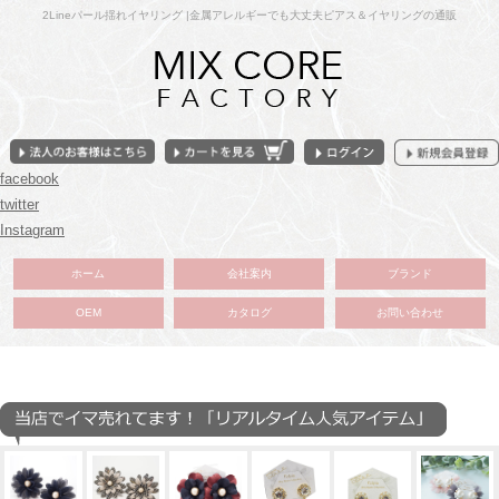
2Lineパール揺れイヤリング |金属アレルギーでも大丈夫ピアス＆イヤリングの通販
facebook
twitter
Instagram
ホーム
会社案内
ブランド
OEM
カタログ
お問い合わせ