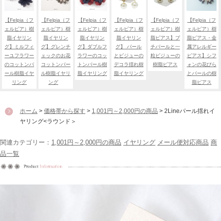
【Felpia（フ
【Felpia（フ
【Felpia（フ
【Felpia（フ
【Felpia（フ
【Felpia（フ
ェルピア）樹
ェルピア）樹
ェルピア）樹
ェルピア）樹
ェルピア）樹
ェルピア）樹
脂イヤリン
脂イヤリン
脂イヤリン
脂イヤリン
脂ピアス】プ
脂ピアス・金
グ】ミルフィ
グ】グレンチ
グ】ダブルフ
グ】 パール
チパールと一
属アレルギー
ーユフラワー
ェックのお花
ラワーのコッ
とビジューの
粒ビジューの
ピアス】シフ
のコットンパ
コットンパー
トンパール樹
デコラ揺れ樹
樹脂ピアス
ォンの花びら
ール樹脂イヤ
ル樹脂イヤリ
脂イヤリング
脂イヤリング
とパールの樹
リング
ング
脂ピアス
ホーム
>
価格帯から探す
>
1,001円～2,000円の商品
> 2Lineパール揺れイ
ヤリング<ラウンド＞
関連カテゴリー：
1,001円～2,000円の商品
イヤリング
メール便対応商品
商
品一覧