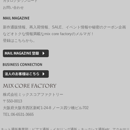
カタログダウンロード
お問い合わせ
新作通販情報、再入荷情報、SALE、イベント情報や秘密のクーポン企画
などオトクな情報満載なmix core factoryのメルマガ！
登録はこちらから。
株式会社ミックスコアファクトリー
〒550-0013
大阪府大阪市西区新町1-24-8 ノース四ツ橋ビル702
TEL:06-6531-3665
ネット通販事業部：ピアス通販・イヤリング通販・ネックレス通販etc...アクセサリ