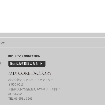
島を除く
情
株式会社ミックスコアファクトリー
〒550-0013
大阪府大阪市西区新町1-24-8 ノース四ツ
橋ビル702
TEL:06-6531-3665