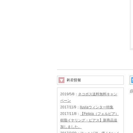
@
2019/5/8
：
ネコポス送料無料キャン
ペーン
2017/11/9
：
lluviaウィンター特集
2017/11/8
：
【Felpia（フェルピア）
樹脂イヤリング・ピアス】新商品追
加しました。