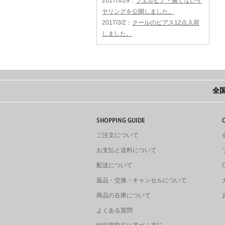
2017/3/29
：
フェルピア・痛くないイ
ヤリングを公開しました。
2017/3/2
：
クールのピアス12点入荷
しました。
全国
ご注文について
お支払と送料について
配送について
返品・交換・キャンセルについて
商品の在庫について
よくある質問