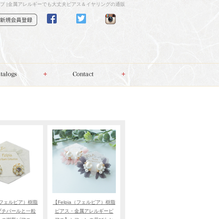
プ |金属アレルギーでも大丈夫ピアス＆イヤリングの通販
a（フェルピア）樹脂
【Felpia（フェルピア）樹脂
プチパールと一粒
ピアス・金属アレルギーピ