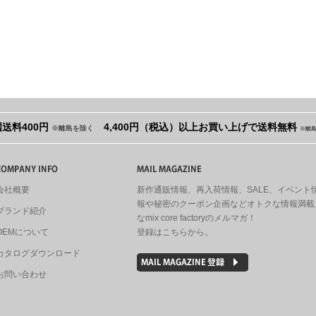
送料400円
4,400円（税込）以上お買い上げで送料無料
※離島を除く
※離
会社概要
新作通販情報、再入荷情報、SALE、イベント
報や秘密のクーポン企画などオトクな情報満載
ブランド紹介
なmix core factoryのメルマガ！
OEMについて
登録はこちらから。
カタログダウンロード
お問い合わせ