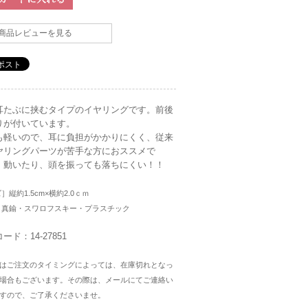
商品レビューを見る
耳たぶに挟むタイプのイヤリングです。前後
りが付いています。
も軽いので、耳に負担がかかりにくく、従来
ヤリングパーツが苦手な方におススメで
 動いたり、頭を振っても落ちにくい！！
］縦約1.5cm×横約2.0ｃｍ
］真鍮・スワロフスキー・プラスチック
ード：14-27851
はご注文のタイミングによっては、在庫切れとなっ
場合もございます。その際は、メールにてご連絡い
すので、ご了承くださいませ。