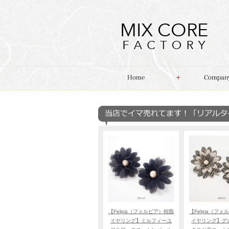
【Felpia（フェルピア）樹脂
【Felpia（フ
イヤリング】ミルフィーユ
イヤリング】グ