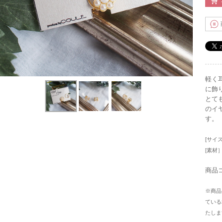
軽く
に飾
とて
のイ
す。
[サイズ
[素材
商品コ
※商品
ている
たしま