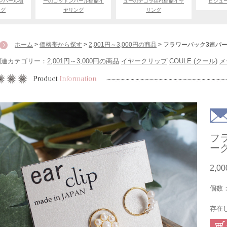
ンパール樹
ーのコットンパール樹脂イ
ューのデコラ揺れ樹脂イヤ
ビジュ
ング
ヤリング
リング
ホーム
>
価格帯から探す
>
2,001円～3,000円の商品
> フラワーバック3連パ
関連カテゴリー：
2,001円～3,000円の商品
イヤークリップ
COULE (クール)
メ
フ
ー
2,0
個数
存在