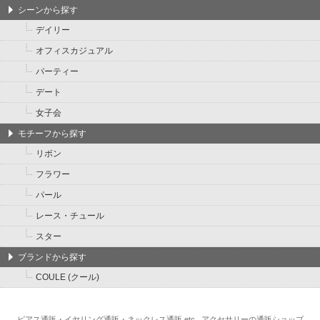
シーンから探す
デイリー
オフィスカジュアル
パーティー
デート
女子会
モチーフから探す
リボン
フラワー
パール
レース・チュール
スター
ブランドから探す
COULE (クール)
ピアス通販・イヤリング通販・ネックレス通販 etc...アクセサリーの通販ショップ