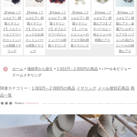
【Felpia（フ
【Felpia（フ
【Felpia（フ
【Felpia（フ
【Felpia（フ
【Felpia（フ
ェルピア）樹
ェルピア）樹
ェルピア）樹
ェルピア）樹
ェルピア）樹
ェルピア）樹
脂イヤリン
脂イヤリン
脂イヤリン
脂イヤリン
脂ピアス】プ
脂ピアス・金
グ】ミルフィ
グ】グレンチ
グ】ダブルフ
グ】 パール
チパールと一
属アレルギー
ーユフラワー
ェックのお花
ラワーのコッ
とビジューの
粒ビジューの
ピアス】シフ
のコットンパ
コットンパー
トンパール樹
デコラ揺れ樹
樹脂ピアス
ォンの花びら
ール樹脂イヤ
ル樹脂イヤリ
脂イヤリング
脂イヤリング
とパールの樹
リング
ング
脂ピアス
ホーム
>
価格帯から探す
>
1,001円～2,000円の商品
> パール＆ビジュー
ドームイヤリング
関連カテゴリー：
1,001円～2,000円の商品
イヤリング
メール便対応商品
商
品一覧