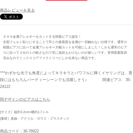
商品レビューを見る
９９％金属アレルギーをカットする樹脂ピアス誕生！
全面フェルト貼りにすることで耳との接着面を金属が一切触れない仕様です。通常の
樹脂ピアスに比べて金属アレルギー大幅カットを可能にしました！しかも通常のピア
スに比べて３分の１の軽さなので耳に負担もかけないのが嬉しいです。実用新案取得
済みなのでミックスコアファクトリーにしか出来ない商品です。
^^*わずかな光でも角度によってキラキラとパワフルに輝くイヤリングは、普
段にはもちろんパーティーシーンでも活躍しそう♪ 関連ピアス 35-
24122
同デザインのピアスはこちら
[サイズ］縦約3.2cm×横約1.7ｃｍ
[素材］真鍮・アクリル・ガラス・プラスチック
商品コード：36-78922