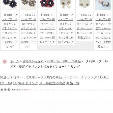
【Felpia（フ
【Felpia（フ
【Felpia（フ
【Felpia（フ
【Felpia（フ
【Felpia（フ
ェルピア）樹
ェルピア）樹
ェルピア）樹
ェルピア）樹
ェルピア）樹
ェルピア）樹
脂イヤリン
脂イヤリン
脂イヤリン
脂イヤリン
脂ピアス】プ
脂ピアス・金
グ】ミルフィ
グ】グレンチ
グ】ダブルフ
グ】 パール
チパールと一
属アレルギー
ーユフラワー
ェックのお花
ラワーのコッ
とビジューの
粒ビジューの
ピアス】シフ
のコットンパ
コットンパー
トンパール樹
デコラ揺れ樹
樹脂ピアス
ォンの花びら
ール樹脂イヤ
ル樹脂イヤリ
脂イヤリング
脂イヤリング
とパールの樹
リング
ング
脂ピアス
ホーム
>
価格帯から探す
>
2,001円～3,000円の商品
> 【Felpia（フェル
ピア）樹脂イヤリング】揺れるビジューイヤリング
関連カテゴリー：
2,001円～3,000円の商品
パーティー
イヤリング
COULE
(クール)
Felpiaイヤリング
メール便対応商品
商品一覧