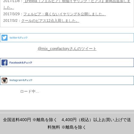
2017/11/8
：
【Felpia（フェルピア）樹脂イヤリング・ピアス】新商品追加しま
した。
2017/3/29
：
フェルピア・痛くないイヤリングを公開しました。
2017/3/2
：
クールのピアス12点入荷しました。
@mix_corefactoryさんのツイート
ロード中...
全国送料400円
※離島を除く
4,400円（税込）以上お買い上げで送
料無料
※離島を除く