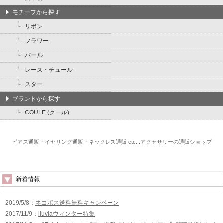
モチーフから探す
リボン
フラワー
パール
レース・チュール
スター
ブランドから探す
COULE (クール)
ピアス通販・イヤリング通販・ネックレス通販 etc...アクセサリーの通販ショップ
2019/5/8
：
ネコポス送料無料キャンペーン
2017/11/9
：
lluviaウィンター特集