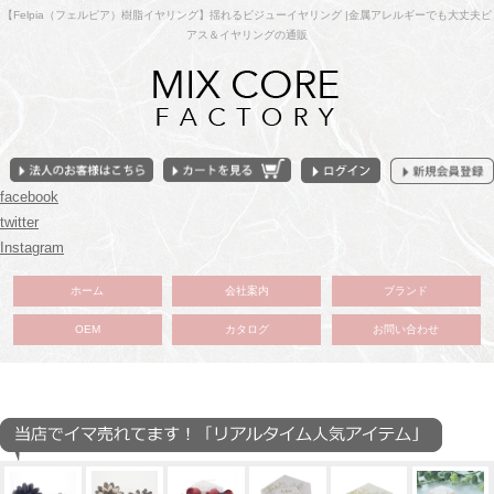
【Felpia（フェルピア）樹脂イヤリング】揺れるビジューイヤリング |金属アレルギーでも大丈夫ピ
アス＆イヤリングの通販
facebook
twitter
Instagram
ホーム
会社案内
ブランド
OEM
カタログ
お問い合わせ