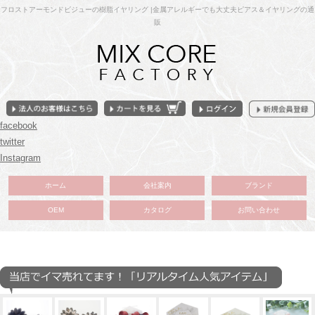
フロストアーモンドビジューの樹脂イヤリング |金属アレルギーでも大丈夫ピアス＆イヤリングの通
販
facebook
twitter
Instagram
ホーム
会社案内
ブランド
OEM
カタログ
お問い合わせ