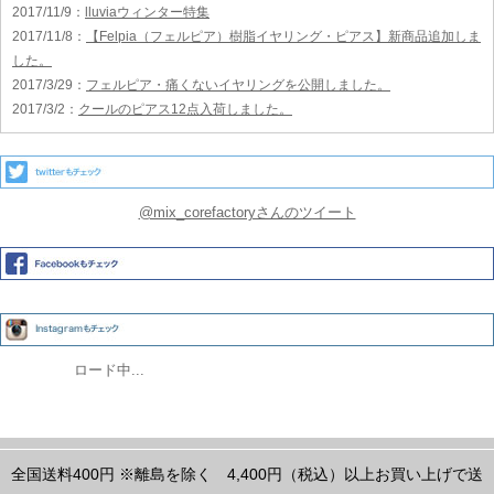
2017/11/9
：
lluviaウィンター特集
2017/11/8
：
【Felpia（フェルピア）樹脂イヤリング・ピアス】新商品追加しま
した。
2017/3/29
：
フェルピア・痛くないイヤリングを公開しました。
2017/3/2
：
クールのピアス12点入荷しました。
@mix_corefactoryさんのツイート
ロード中...
全国送料400円
※離島を除く
4,400円（税込）以上お買い上げで送