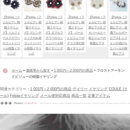
【Felpia（フ
【Felpia（フ
【Felpia（フ
【Felpia（フ
【Felpia（フ
【Felpia（フ
ェルピア）樹
ェルピア）樹
ェルピア）樹
ェルピア）樹
ェルピア）樹
ェルピア）樹
脂イヤリン
脂イヤリン
脂イヤリン
脂イヤリン
脂ピアス】プ
脂ピアス・金
グ】ミルフィ
グ】グレンチ
グ】ダブルフ
グ】 パール
チパールと一
属アレルギー
ーユフラワー
ェックのお花
ラワーのコッ
とビジューの
粒ビジューの
ピアス】シフ
のコットンパ
コットンパー
トンパール樹
デコラ揺れ樹
樹脂ピアス
ォンの花びら
ール樹脂イヤ
ル樹脂イヤリ
脂イヤリング
脂イヤリング
とパールの樹
リング
ング
脂ピアス
ホーム
>
価格帯から探す
>
1,001円～2,000円の商品
> フロストアーモン
ドビジューの樹脂イヤリング
関連カテゴリー：
1,001円～2,000円の商品
デイリー
イヤリング
COULE (ク
ール)
Felpiaイヤリング
メール便対応商品
商品一覧
定番アイテム