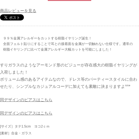
商品レビューを見る
９９％金属アレルギーをカットする樹脂イヤリング誕生！
全面フェルト貼りにすることで耳との接着面を金属が一切触れない仕様です。通常の
樹脂イヤリングに比べて金属アレルギー大幅カットを可能にしました！
すりガラスのようなアーモンド形のビジューが存在感大の樹脂イヤリングが
入荷しました！
ボリューム感のあるアイテムなので、ドレス等のパーティースタイルに合わ
せたり、シンプルなカジュアルコーデに加えても素敵に決まりますよ^^*
同デザインのピアスはこちら
同デザインのピアスはこちら
[サイズ］タテ1.5cm ヨコ2ｃｍ
[素材］合金・ガラス