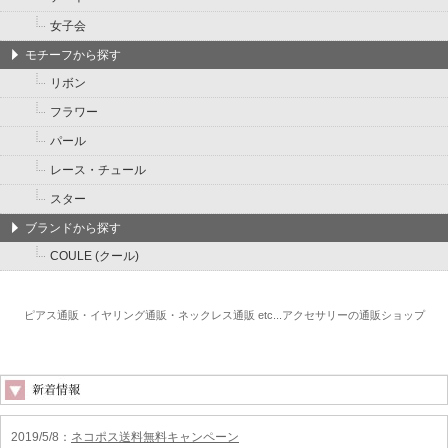
女子会
モチーフから探す
リボン
フラワー
パール
レース・チュール
スター
ブランドから探す
COULE (クール)
ピアス通販・イヤリング通販・ネックレス通販 etc...アクセサリーの通販ショップ
2019/5/8
：
ネコポス送料無料キャンペーン