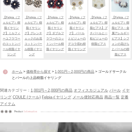
【Felpia（フ
【Felpia（フ
【Felpia（フ
【Felpia（フ
【Felpia（フ
【Felpia（フ
ェルピア）樹
ェルピア）樹
ェルピア）樹
ェルピア）樹
ェルピア）樹
ェルピア）樹
脂イヤリン
脂イヤリン
脂イヤリン
脂イヤリン
脂ピアス】プ
脂ピアス・金
グ】ミルフィ
グ】グレンチ
グ】ダブルフ
グ】 パール
チパールと一
属アレルギー
ーユフラワー
ェックのお花
ラワーのコッ
とビジューの
粒ビジューの
ピアス】シフ
のコットンパ
コットンパー
トンパール樹
デコラ揺れ樹
樹脂ピアス
ォンの花びら
ール樹脂イヤ
ル樹脂イヤリ
脂イヤリング
脂イヤリング
とパールの樹
リング
ング
脂ピアス
ホーム
>
価格帯から探す
>
1,001円～2,000円の商品
> ゴールドサークル
とパールの上品樹脂イヤリング
関連カテゴリー：
1,001円～2,000円の商品
オフィスカジュアル
パール
イヤ
リング
COULE (クール)
Felpiaイヤリング
メール便対応商品
商品一覧
定番
アイテム