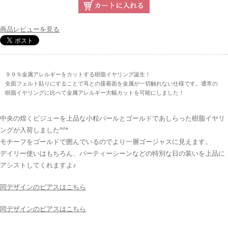
商品レビューを見る
９９％金属アレルギーをカットする樹脂イヤリング誕生！
全面フェルト貼りにすることで耳との接着面を金属が一切触れない仕様です。通常の
樹脂イヤリングに比べて金属アレルギー大幅カットを可能にしました！
中央の煌くビジューを上品な小粒パールとゴールドであしらった樹脂イヤリ
ングが入荷しました^^*
モチーフをゴールドで囲んでいるのでより一層ゴージャスに見えます。
デイリー使いはもちろん、パーティーシーンなどの特別な日の装いを上品に
アシストしてくれますよ♪
同デザインのピアスはこちら
同デザインのピアスはこちら