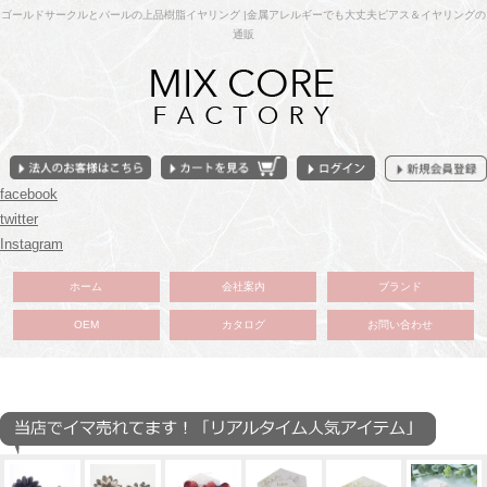
ゴールドサークルとパールの上品樹脂イヤリング |金属アレルギーでも大丈夫ピアス＆イヤリングの
通販
facebook
twitter
Instagram
ホーム
会社案内
ブランド
OEM
カタログ
お問い合わせ