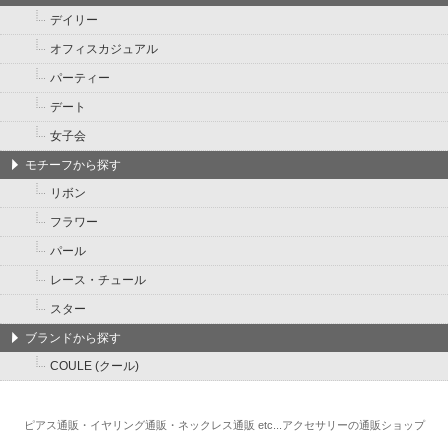
デイリー
オフィスカジュアル
パーティー
デート
女子会
モチーフから探す
リボン
フラワー
パール
レース・チュール
スター
ブランドから探す
COULE (クール)
ピアス通販・イヤリング通販・ネックレス通販 etc...アクセサリーの通販ショップ