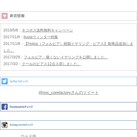
2019/5/8
：
ネコポス送料無料キャンペーン
2017/11/9
：
lluviaウィンター特集
2017/11/8
：
【Felpia（フェルピア）樹脂イヤリング・ピアス】新商品追加しま
した。
2017/3/29
：
フェルピア・痛くないイヤリングを公開しました。
2017/3/2
：
クールのピアス12点入荷しました。
@mix_corefactoryさんのツイート
ロード中...