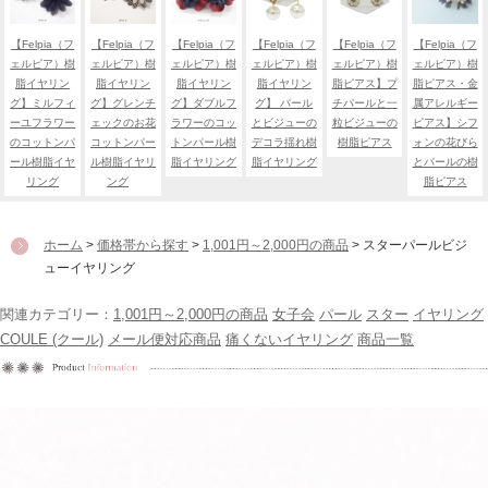
【Felpia（フ
【Felpia（フ
【Felpia（フ
【Felpia（フ
【Felpia（フ
【Felpia（フ
ェルピア）樹
ェルピア）樹
ェルピア）樹
ェルピア）樹
ェルピア）樹
ェルピア）樹
脂イヤリン
脂イヤリン
脂イヤリン
脂イヤリン
脂ピアス】プ
脂ピアス・金
グ】ミルフィ
グ】グレンチ
グ】ダブルフ
グ】 パール
チパールと一
属アレルギー
ーユフラワー
ェックのお花
ラワーのコッ
とビジューの
粒ビジューの
ピアス】シフ
のコットンパ
コットンパー
トンパール樹
デコラ揺れ樹
樹脂ピアス
ォンの花びら
ール樹脂イヤ
ル樹脂イヤリ
脂イヤリング
脂イヤリング
とパールの樹
リング
ング
脂ピアス
ホーム
>
価格帯から探す
>
1,001円～2,000円の商品
> スターパールビジ
ューイヤリング
関連カテゴリー：
1,001円～2,000円の商品
女子会
パール
スター
イヤリング
COULE (クール)
メール便対応商品
痛くないイヤリング
商品一覧