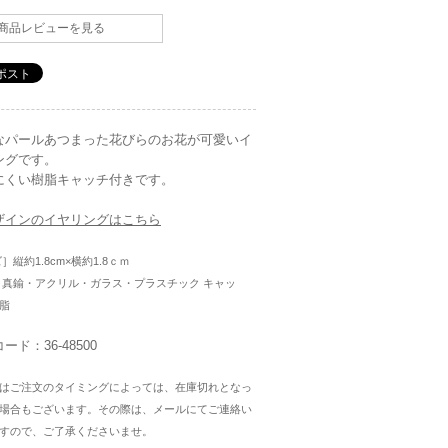
商品レビューを見る
なパールあつまった花びらのお花が可愛いイ
ングです。
にくい樹脂キャッチ付きです。
ザインのイヤリングはこちら
］縦約1.8cm×横約1.8ｃｍ
］真鍮・アクリル・ガラス・プラスチック キャッ
脂
ード：36-48500
はご注文のタイミングによっては、在庫切れとなっ
場合もございます。その際は、メールにてご連絡い
すので、ご了承くださいませ。