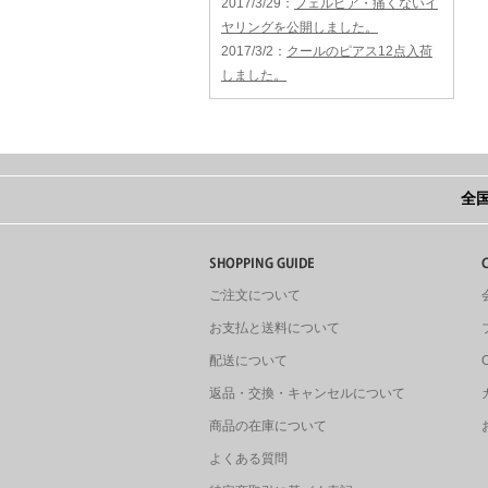
2017/3/29
：
フェルピア・痛くないイ
ヤリングを公開しました。
2017/3/2
：
クールのピアス12点入荷
しました。
全国
ご注文について
お支払と送料について
配送について
返品・交換・キャンセルについて
商品の在庫について
よくある質問