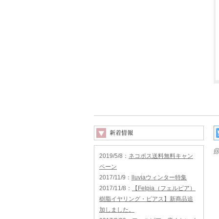
@
2019/5/8
：
ネコポス送料無料キャン
ペーン
2017/11/9
：
lluviaウィンター特集
2017/11/8
：
【Felpia（フェルピア）
樹脂イヤリング・ピアス】新商品追
加しました。