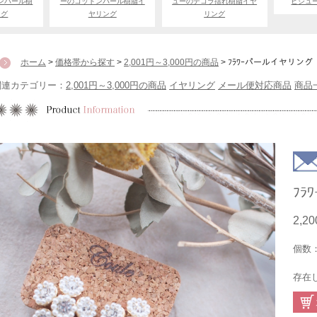
ンパール樹
ーのコットンパール樹脂イ
ューのデコラ揺れ樹脂イヤ
ビジュ
ング
ヤリング
リング
ホーム
>
価格帯から探す
>
2,001円～3,000円の商品
> ﾌﾗﾜｰパールイヤリング
関連カテゴリー：
2,001円～3,000円の商品
イヤリング
メール便対応商品
商品
ﾌﾗ
2,2
個数
存在