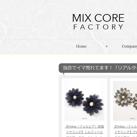
【Felpia（フェルピア）樹脂
【Felpia（フ
イヤリング】ミルフィーユ
イヤリング】グ