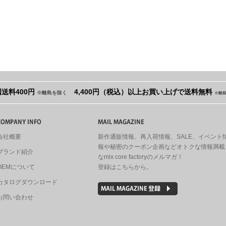
送料400円
4,400円（税込）以上お買い上げで送料無料
※離島を除く
※離
会社概要
新作通販情報、再入荷情報、SALE、イベント
報や秘密のクーポン企画などオトクな情報満載
ブランド紹介
なmix core factoryのメルマガ！
OEMについて
登録はこちらから。
カタログダウンロード
お問い合わせ