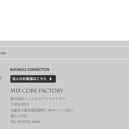
島を除く
情
株式会社ミックスコアファクトリー
〒550-0013
大阪府大阪市西区新町1-24-8 ノース四ツ
橋ビル702
TEL:06-6531-3665