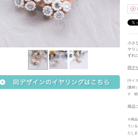
小さ
ヤリ
ずれ
同デ
[サイズ
[素材
チ 樹
商品コ
※商品
ている
たしま