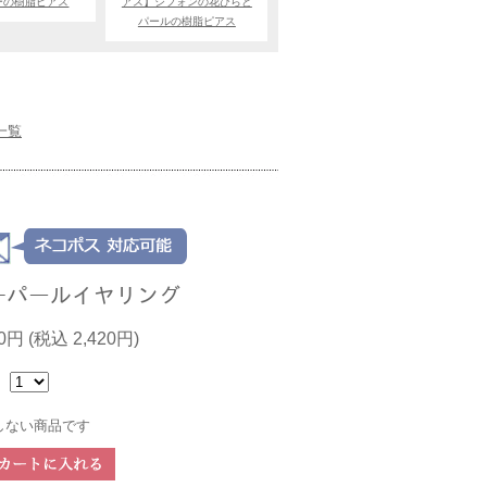
ーの樹脂ピアス
アス】シフォンの花びらと
パールの樹脂ピアス
一覧
ﾜｰパールイヤリング
00円
(税込 2,420円)
：
しない商品です