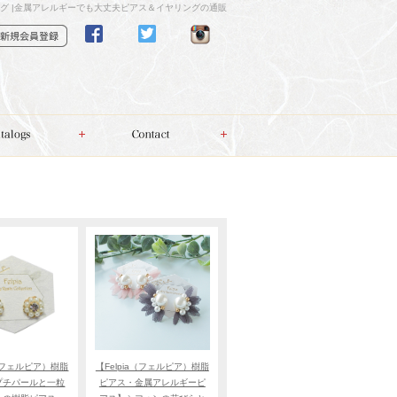
グ |金属アレルギーでも大丈夫ピアス＆イヤリングの通販
a（フェルピア）樹脂
【Felpia（フェルピア）樹脂
プチパールと一粒
ピアス・金属アレルギーピ