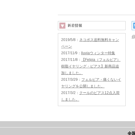
@
2019/5/8
：
ネコポス送料無料キャン
ペーン
2017/11/9
：
lluviaウィンター特集
2017/11/8
：
【Felpia（フェルピア）
樹脂イヤリング・ピアス】新商品追
加しました。
2017/3/29
：
フェルピア・痛くないイ
ヤリングを公開しました。
2017/3/2
：
クールのピアス12点入荷
しました。
全国