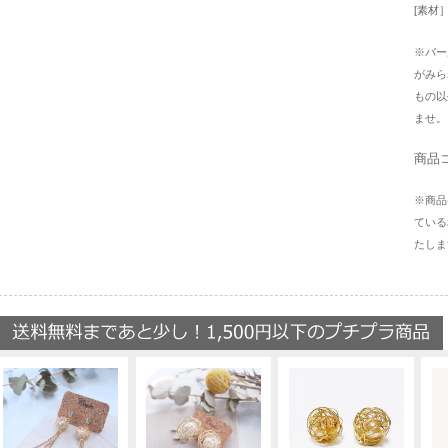
[素材
※パー
がみら
もの以
ませ。
商品コ
※商品
ている
たしま