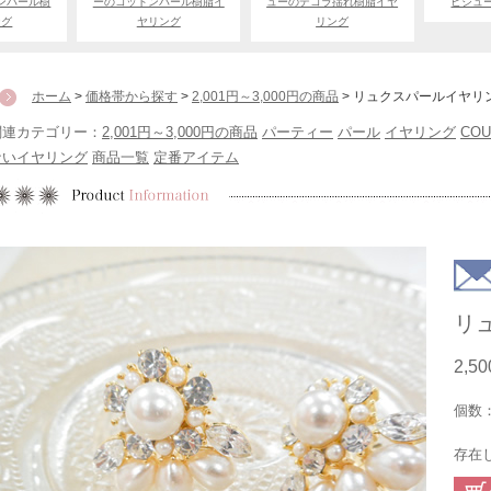
ンパール樹
ーのコットンパール樹脂イ
ューのデコラ揺れ樹脂イヤ
ビジュ
ング
ヤリング
リング
ホーム
>
価格帯から探す
>
2,001円～3,000円の商品
> リュクスパールイヤリ
関連カテゴリー：
2,001円～3,000円の商品
パーティー
パール
イヤリング
COU
ないイヤリング
商品一覧
定番アイテム
リ
2,5
個数
存在