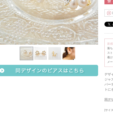
新感
落ち
スト
着け
メー
デザ
ジャ
パー
トに
同デ
[サイ