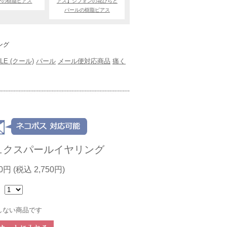
ーの樹脂ピアス
アス】シフォンの花びらと
パールの樹脂ピアス
ング
LE (クール)
パール
メール便対応商品
痛く
ュクスパールイヤリング
00円
(税込 2,750円)
：
しない商品です