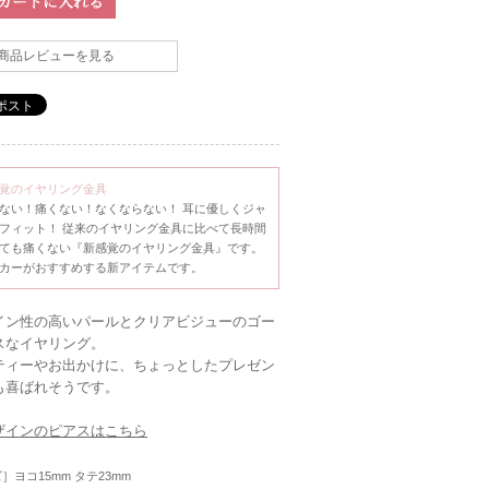
商品レビューを見る
覚のイヤリング金具
ない！痛くない！なくならない！ 耳に優しくジャ
フィット！ 従来のイヤリング金具に比べて長時間
ても痛くない『新感覚のイヤリング金具』です。
カーがおすすめする新アイテムです。
イン性の高いパールとクリアビジューのゴー
スなイヤリング。
ティーやお出かけに、ちょっとしたプレゼン
も喜ばれそうです。
ザインのピアスはこちら
ズ］ヨコ15mm タテ23mm