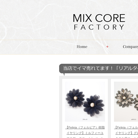
【Felpia（フェルピア）樹脂
【Felpia（フ
イヤリング】ミルフィーユ
イヤリング】グ