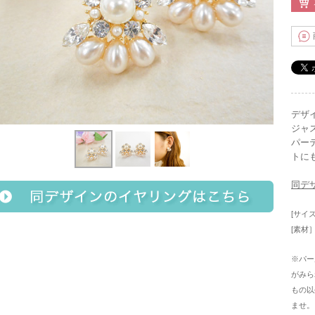
デザ
ジャ
パー
トに
同デ
[サイ
[素材
※パー
がみら
もの以
ませ。