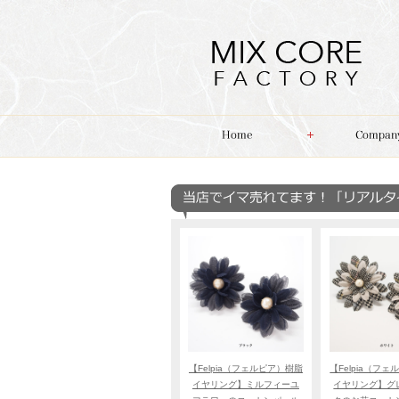
【Felpia（フェルピア）樹脂
【Felpia（フ
イヤリング】ミルフィーユ
イヤリング】グ