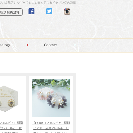
ス |金属アレルギーでも大丈夫ピアス＆イヤリングの通販
a（フェルピア）樹脂
【Felpia（フェルピア）樹脂
プチパールと一粒
ピアス・金属アレルギーピ