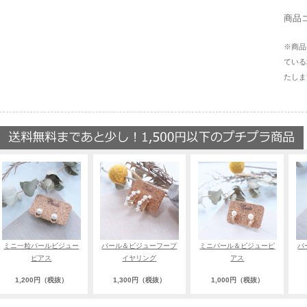
商品コ
※商品
ている
たしま
ミニ一粒パールビジュー
パール＆ビジューフープ
ミニパール＆ビジューピ
パ
ピアス
イヤリング
アス
1,200円（税抜）
1,300円（税抜）
1,000円（税抜）