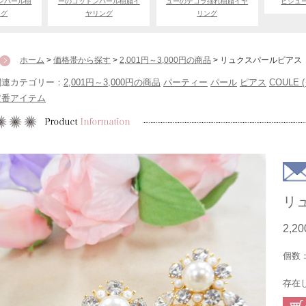
ンパール樹
ーのコットンパール樹脂イ
ューのデコラ揺れ樹脂イヤ
ビジュ
ング
ヤリング
リング
ホーム
>
価格帯から探す
>
2,001円～3,000円の商品
> リュクスパールピアス
関連カテゴリー：
2,001円～3,000円の商品
パーティー
パール
ピアス
COULE 
定番アイテム
リ
2,2
個数
存在