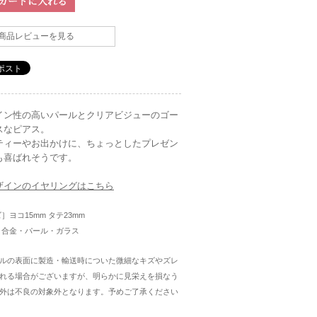
商品レビューを見る
イン性の高いパールとクリアビジューのゴー
スなピアス。
ティーやお出かけに、ちょっとしたプレゼン
も喜ばれそうです。
ザインのイヤリングはこちら
ズ］ヨコ15mm タテ23mm
］合金・パール・ガラス
ルの表面に製造・輸送時についた微細なキズやズレ
れる場合がございますが、明らかに見栄えを損なう
外は不良の対象外となります。予めご了承ください