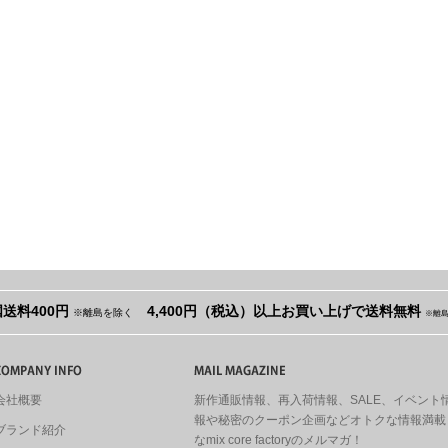
送料400円
4,400円（税込）以上お買い上げで送料無料
※離島を除く
※離
会社概要
新作通販情報、再入荷情報、SALE、イベント
報や秘密のクーポン企画などオトクな情報満載
ブランド紹介
なmix core factoryのメルマガ！