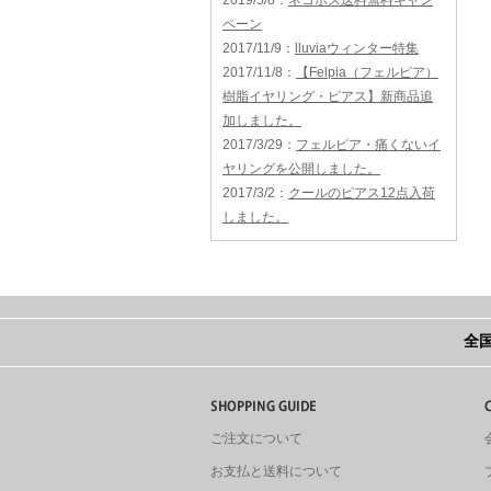
2019/5/8
：
ネコポス送料無料キャン
ペーン
2017/11/9
：
lluviaウィンター特集
2017/11/8
：
【Felpia（フェルピア）
樹脂イヤリング・ピアス】新商品追
加しました。
2017/3/29
：
フェルピア・痛くないイ
ヤリングを公開しました。
2017/3/2
：
クールのピアス12点入荷
しました。
全国
ご注文について
お支払と送料について