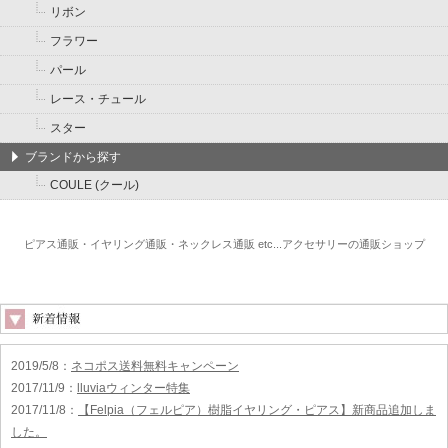
リボン
フラワー
パール
レース・チュール
スター
ブランドから探す
COULE (クール)
ピアス通販・イヤリング通販・ネックレス通販 etc...アクセサリーの通販ショップ
2019/5/8
：
ネコポス送料無料キャンペーン
2017/11/9
：
lluviaウィンター特集
2017/11/8
：
【Felpia（フェルピア）樹脂イヤリング・ピアス】新商品追加しま
した。