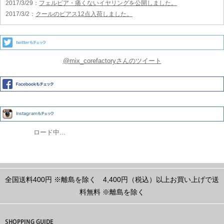
2017/3/29
：
フェルピア・痛くないイヤリングを公開しました。
2017/3/2
：
クールのピアス12点入荷しました。
@mix_corefactoryさんのツイート
ロード中...
全国送料400円
※離島を除く
4,400円（税込）以上お買い上げで送
料無料
※離島を除く