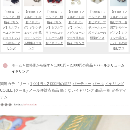
【Felpia（フ
【Felpia（フ
【Felpia（フ
【Felpia（フ
【Felpia（フ
【Felpia（フ
ェルピア）樹
ェルピア）樹
ェルピア）樹
ェルピア）樹
ェルピア）樹
ェルピア）樹
脂イヤリン
脂イヤリン
脂イヤリン
脂イヤリン
脂ピアス】プ
脂ピアス・金
グ】ミルフィ
グ】グレンチ
グ】ダブルフ
グ】 パール
チパールと一
属アレルギー
ーユフラワー
ェックのお花
ラワーのコッ
とビジューの
粒ビジューの
ピアス】シフ
のコットンパ
コットンパー
トンパール樹
デコラ揺れ樹
樹脂ピアス
ォンの花びら
ール樹脂イヤ
ル樹脂イヤリ
脂イヤリング
脂イヤリング
とパールの樹
リング
ング
脂ピアス
ホーム
>
価格帯から探す
>
1,001円～2,000円の商品
> パールボリューム
イヤリング
関連カテゴリー：
1,001円～2,000円の商品
パーティー
パール
イヤリング
COULE (クール)
メール便対応商品
痛くないイヤリング
商品一覧
定番アイ
テム