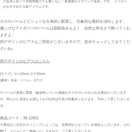
グ金具に比べて長時間着けても痛くない『新感覚のイヤリング金具』です。 メーカー
がおすすめする新アイテムです。
大小のパールとビジューを立体的に配置し、印象的な横顔を演出します。
優しげなアイボリーのパールは肌馴染みもよく、自然な明るさで飾ってくれ
ますよ。
同デザインのピアスもご用意がございますので、是非チェックしてみてくだ
さいね♪
同デザインのピアスはこちら
[サイズ］ヨコ20mm タテ20mm
[素材］合金・パール・ガラス
※パールの表面に製造・輸送時についた微細なキズやズレがみられる場合がございます
が、明らかに見栄えを損なうもの以外は不良の対象外となります。予めご了承くださいま
せ。
商品コード：36-12951
※商品はご注文のタイミングによっては、在庫切れとなっている場合もございます。その
際は、メールにてご連絡いたしますので、ご了承くださいませ。