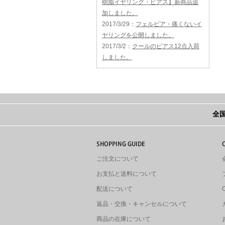
樹脂イヤリング・ピアス】新商品追
加しました。
2017/3/29
：
フェルピア・痛くないイ
ヤリングを公開しました。
2017/3/2
：
クールのピアス12点入荷
しました。
全国
ご注文について
お支払と送料について
配送について
返品・交換・キャンセルについて
商品の在庫について