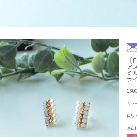
【F
ア
ミ
ラ
160
カラ
個数
存在