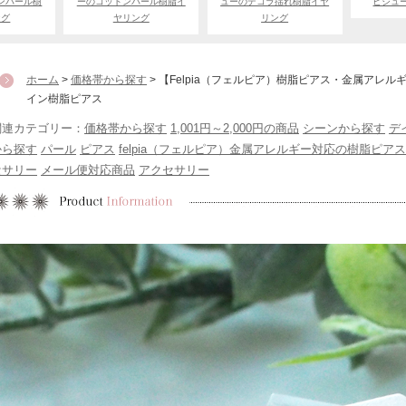
ンパール樹
ーのコットンパール樹脂イ
ューのデコラ揺れ樹脂イヤ
ビジュ
ング
ヤリング
リング
ホーム
>
価格帯から探す
> 【Felpia（フェルピア）樹脂ピアス・金属アレ
イン樹脂ピアス
関連カテゴリー：
価格帯から探す
1,001円～2,000円の商品
シーンから探す
デ
から探す
パール
ピアス
felpia（フェルピア）金属アレルギー対応の樹脂ピア
セサリー
メール便対応商品
アクセサリー