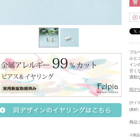
ブル
ルと
イン
甘く
通勤
同デ
[サイズ
[素材
商品コ
※商品