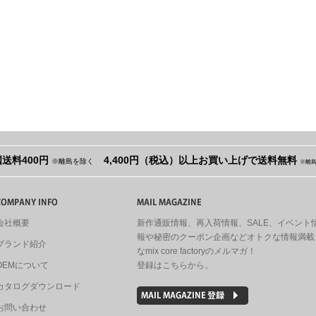
送料400円
4,400円（税込）以上お買い上げで送料無料
※離島を除く
※離
会社概要
新作通販情報、再入荷情報、SALE、イベント
報や秘密のクーポン企画などオトクな情報満載
ブランド紹介
なmix core factoryのメルマガ！
OEMについて
登録はこちらから。
カタログダウンロード
お問い合わせ