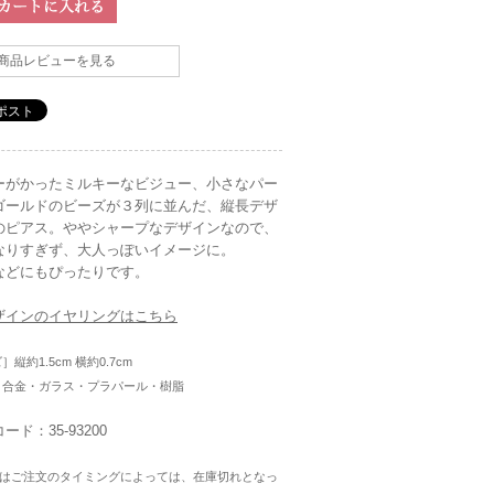
商品レビューを見る
ーがかったミルキーなビジュー、小さなパー
ゴールドのビーズが３列に並んだ、縦長デザ
のピアス。ややシャープなデザインなので、
なりすぎず、大人っぽいイメージに。
などにもぴったりです。
ザインのイヤリングはこちら
］縦約1.5cm 横約0.7cm
］合金・ガラス・プラパール・樹脂
ード：35-93200
はご注文のタイミングによっては、在庫切れとなっ