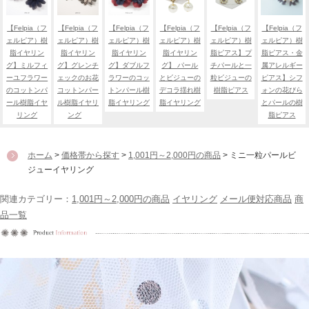
【Felpia（フ
【Felpia（フ
【Felpia（フ
【Felpia（フ
【Felpia（フ
【Felpia（フ
ェルピア）樹
ェルピア）樹
ェルピア）樹
ェルピア）樹
ェルピア）樹
ェルピア）樹
脂イヤリン
脂イヤリン
脂イヤリン
脂イヤリン
脂ピアス】プ
脂ピアス・金
グ】ミルフィ
グ】グレンチ
グ】ダブルフ
グ】 パール
チパールと一
属アレルギー
ーユフラワー
ェックのお花
ラワーのコッ
とビジューの
粒ビジューの
ピアス】シフ
のコットンパ
コットンパー
トンパール樹
デコラ揺れ樹
樹脂ピアス
ォンの花びら
ール樹脂イヤ
ル樹脂イヤリ
脂イヤリング
脂イヤリング
とパールの樹
リング
ング
脂ピアス
ホーム
>
価格帯から探す
>
1,001円～2,000円の商品
> ミニ一粒パールビ
ジューイヤリング
関連カテゴリー：
1,001円～2,000円の商品
イヤリング
メール便対応商品
商
品一覧