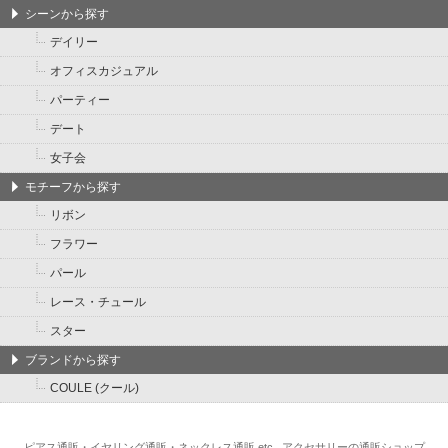
シーンから探す
デイリー
オフィスカジュアル
パーティー
デート
女子会
モチーフから探す
リボン
フラワー
パール
レース・チュール
スター
ブランドから探す
COULE (クール)
ピアス通販・イヤリング通販・ネックレス通販 etc...アクセサリーの通販ショップ