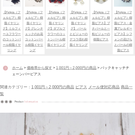
【Felpia（フ
【Felpia（フ
【Felpia（フ
【Felpia（フ
【Felpia（フ
【Felpia（フ
ェルピア）樹
ェルピア）樹
ェルピア）樹
ェルピア）樹
ェルピア）樹
ェルピア）樹
脂イヤリン
脂イヤリン
脂イヤリン
脂イヤリン
脂ピアス】プ
脂ピアス・金
グ】ミルフィ
グ】グレンチ
グ】ダブルフ
グ】 パール
チパールと一
属アレルギー
ーユフラワー
ェックのお花
ラワーのコッ
とビジューの
粒ビジューの
ピアス】シフ
のコットンパ
コットンパー
トンパール樹
デコラ揺れ樹
樹脂ピアス
ォンの花びら
ール樹脂イヤ
ル樹脂イヤリ
脂イヤリング
脂イヤリング
とパールの樹
リング
ング
脂ピアス
ホーム
>
価格帯から探す
>
1,001円～2,000円の商品
> バックキャッチチ
ェーンバーピアス
関連カテゴリー：
1,001円～2,000円の商品
ピアス
メール便対応商品
商品一
覧