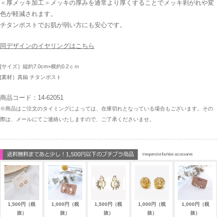
＜厚メッキ加工＞メッキの厚みを通常より厚くすることでメッキ剥がれや変
色が軽減されます。
チタンポストでお肌が弱い方にも安心です。
同デザインのイヤリングはこちら
[サイズ］縦約7.0cm×横約0.2ｃｍ
[素材］真鍮 チタンポスト
商品コード：14-62051
※商品はご注文のタイミングによっては、在庫切れとなっている場合もございます。その
際は、メールにてご連絡いたしますので、ご了承くださいませ。
1,500円（税
1,000円（税
1,500円（税
1,000円（税
1,000円（税
抜）
抜）
抜）
抜）
抜）