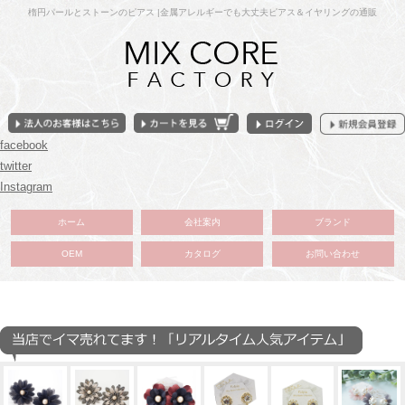
楕円パールとストーンのピアス |金属アレルギーでも大丈夫ピアス＆イヤリングの通販
facebook
twitter
Instagram
ホーム
会社案内
ブランド
OEM
カタログ
お問い合わせ