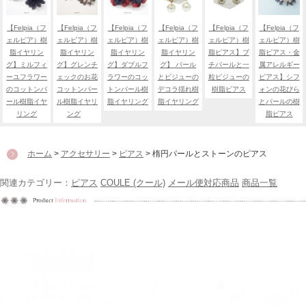
【Felpia（フ
【Felpia（フ
【Felpia（フ
【Felpia（フ
【Felpia（フ
【Felpia（フ
ェルピア）樹
ェルピア）樹
ェルピア）樹
ェルピア）樹
ェルピア）樹
ェルピア）樹
脂イヤリン
脂イヤリン
脂イヤリン
脂イヤリン
脂ピアス】プ
脂ピアス・金
グ】ミルフィ
グ】グレンチ
グ】ダブルフ
グ】 パール
チパールと一
属アレルギー
ーユフラワー
ェックのお花
ラワーのコッ
とビジューの
粒ビジューの
ピアス】シフ
のコットンパ
コットンパー
トンパール樹
デコラ揺れ樹
樹脂ピアス
ォンの花びら
ール樹脂イヤ
ル樹脂イヤリ
脂イヤリング
脂イヤリング
とパールの樹
リング
ング
脂ピアス
ホーム
>
アクセサリー
>
ピアス
> 楕円パールとストーンのピアス
関連カテゴリー：
ピアス
COULE (クール)
メール便対応商品
商品一覧