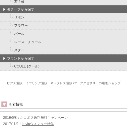
女子会
モチーフから探す
リボン
フラワー
パール
レース・チュール
スター
ブランドから探す
COULE (クール)
ピアス通販・イヤリング通販・ネックレス通販 etc...アクセサリーの通販ショップ
2019/5/8
：
ネコポス送料無料キャンペーン
2017/11/9
：
lluviaウィンター特集