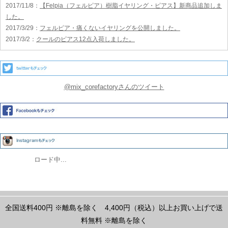
2017/11/8
：
【Felpia（フェルピア）樹脂イヤリング・ピアス】新商品追加しま
した。
2017/3/29
：
フェルピア・痛くないイヤリングを公開しました。
2017/3/2
：
クールのピアス12点入荷しました。
@mix_corefactoryさんのツイート
ロード中...
全国送料400円
※離島を除く
4,400円（税込）以上お買い上げで送
料無料
※離島を除く