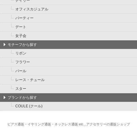
デイリー
オフィスカジュアル
パーティー
デート
女子会
モチーフから探す
リボン
フラワー
パール
レース・チュール
スター
ブランドから探す
COULE (クール)
ピアス通販・イヤリング通販・ネックレス通販 etc...アクセサリーの通販ショップ