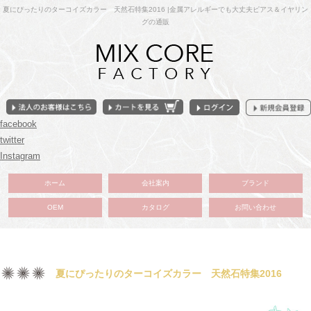
夏にぴったりのターコイズカラー 天然石特集2016 |金属アレルギーでも大丈夫ピアス＆イヤリン
グの通販
facebook
twitter
Instagram
ホーム
会社案内
ブランド
OEM
カタログ
お問い合わせ
夏にぴったりのターコイズカラー 天然石特集2016