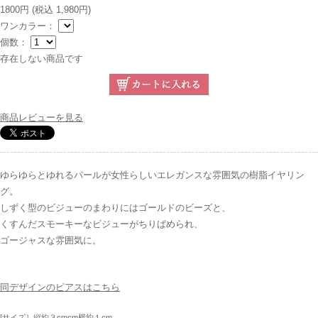
1800円
(税込 1,980円)
ワンカラー：
個数：
存在しない商品です
商品レビューを見る
ゆらゆらとゆれるパールが女性らしいエレガンスな雰囲気の樹脂イヤリン
グ。
しずく型のビジューのまわりにはゴールドのビーズと、
くすんだスモーキーなビジューがちりばめられ、
ゴージャスな雰囲気に。
同デザインのピアスはこちら
[サイズ］縦約３cmcm横約１cm