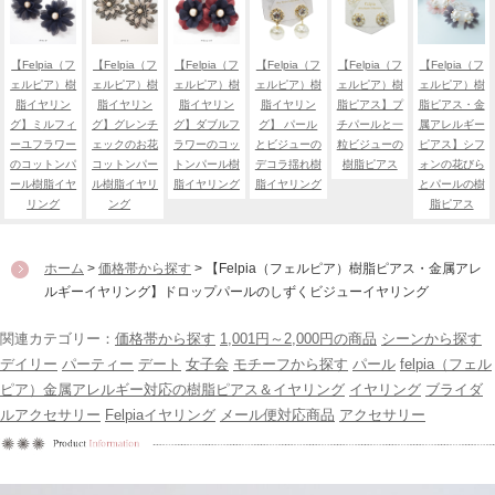
【Felpia（フ
【Felpia（フ
【Felpia（フ
【Felpia（フ
【Felpia（フ
【Felpia（フ
ェルピア）樹
ェルピア）樹
ェルピア）樹
ェルピア）樹
ェルピア）樹
ェルピア）樹
脂イヤリン
脂イヤリン
脂イヤリン
脂イヤリン
脂ピアス】プ
脂ピアス・金
グ】ミルフィ
グ】グレンチ
グ】ダブルフ
グ】 パール
チパールと一
属アレルギー
ーユフラワー
ェックのお花
ラワーのコッ
とビジューの
粒ビジューの
ピアス】シフ
のコットンパ
コットンパー
トンパール樹
デコラ揺れ樹
樹脂ピアス
ォンの花びら
ール樹脂イヤ
ル樹脂イヤリ
脂イヤリング
脂イヤリング
とパールの樹
リング
ング
脂ピアス
ホーム
>
価格帯から探す
> 【Felpia（フェルピア）樹脂ピアス・金属アレ
ルギーイヤリング】ドロップパールのしずくビジューイヤリング
関連カテゴリー：
価格帯から探す
1,001円～2,000円の商品
シーンから探す
デイリー
パーティー
デート
女子会
モチーフから探す
パール
felpia（フェル
ピア）金属アレルギー対応の樹脂ピアス＆イヤリング
イヤリング
ブライダ
ルアクセサリー
Felpiaイヤリング
メール便対応商品
アクセサリー