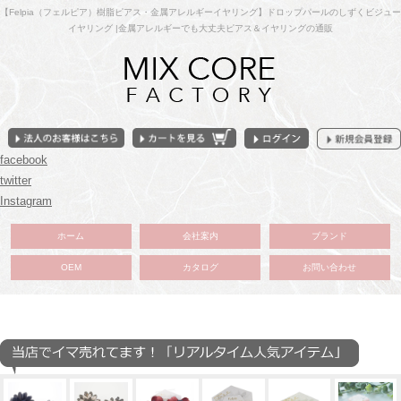
【Felpia（フェルピア）樹脂ピアス・金属アレルギーイヤリング】ドロップパールのしずくビジュー
イヤリング |金属アレルギーでも大丈夫ピアス＆イヤリングの通販
facebook
twitter
Instagram
ホーム
会社案内
ブランド
OEM
カタログ
お問い合わせ