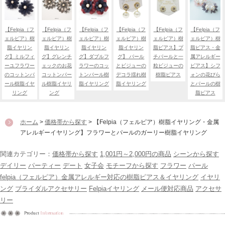
【Felpia（フ
【Felpia（フ
【Felpia（フ
【Felpia（フ
【Felpia（フ
【Felpia（フ
ェルピア）樹
ェルピア）樹
ェルピア）樹
ェルピア）樹
ェルピア）樹
ェルピア）樹
脂イヤリン
脂イヤリン
脂イヤリン
脂イヤリン
脂ピアス】プ
脂ピアス・金
グ】ミルフィ
グ】グレンチ
グ】ダブルフ
グ】 パール
チパールと一
属アレルギー
ーユフラワー
ェックのお花
ラワーのコッ
とビジューの
粒ビジューの
ピアス】シフ
のコットンパ
コットンパー
トンパール樹
デコラ揺れ樹
樹脂ピアス
ォンの花びら
ール樹脂イヤ
ル樹脂イヤリ
脂イヤリング
脂イヤリング
とパールの樹
リング
ング
脂ピアス
ホーム
>
価格帯から探す
> 【Felpia（フェルピア）樹脂イヤリング・金属
アレルギーイヤリング】フラワーとパールのガーリー樹脂イヤリング
関連カテゴリー：
価格帯から探す
1,001円～2,000円の商品
シーンから探す
デイリー
パーティー
デート
女子会
モチーフから探す
フラワー
パール
felpia（フェルピア）金属アレルギー対応の樹脂ピアス＆イヤリング
イヤリ
ング
ブライダルアクセサリー
Felpiaイヤリング
メール便対応商品
アクセサ
リー