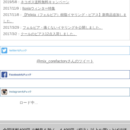
2019/5/8
：
ネコポス送料無料キャンペーン
2017/11/9
：
lluviaウィンター特集
2017/11/8
：
【Felpia（フェルピア）樹脂イヤリング・ピアス】新商品追加しま
した。
2017/3/29
：
フェルピア・痛くないイヤリングを公開しました。
2017/3/2
：
クールのピアス12点入荷しました。
@mix_corefactoryさんのツイート
ロード中...
全国送料400円
※離島を除く
4,400円（税込）以上お買い上げで送