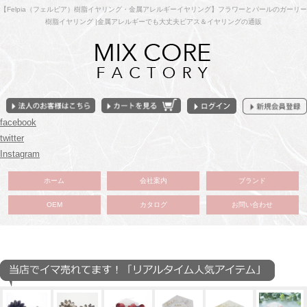
【Felpia（フェルピア）樹脂イヤリング・金属アレルギーイヤリング】フラワーとパールのガーリー
樹脂イヤリング |金属アレルギーでも大丈夫ピアス＆イヤリングの通販
facebook
twitter
Instagram
ホーム
会社案内
ブランド
OEM
カタログ
お問い合わせ