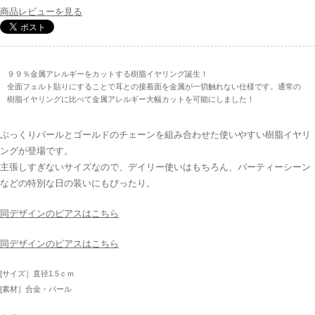
商品レビューを見る
９９％金属アレルギーをカットする樹脂イヤリング誕生！
全面フェルト貼りにすることで耳との接着面を金属が一切触れない仕様です。通常の
樹脂イヤリングに比べて金属アレルギー大幅カットを可能にしました！
ぷっくりパールとゴールドのチェーンを組み合わせた使いやすい樹脂イヤリ
ングが登場です。
主張しすぎないサイズなので、デイリー使いはもちろん、パーティーシーン
などの特別な日の装いにもぴったり。
同デザインのピアスはこちら
同デザインのピアスはこちら
[サイズ］直径1.5ｃｍ
[素材］合金・パール