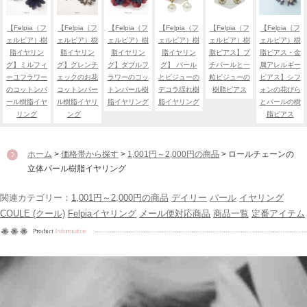
【Felpia（フ
【Felpia（フ
【Felpia（フ
【Felpia（フ
【Felpia（フ
【Felpia（フ
ェルピア）樹
ェルピア）樹
ェルピア）樹
ェルピア）樹
ェルピア）樹
ェルピア）樹
脂イヤリン
脂イヤリン
脂イヤリン
脂イヤリン
脂ピアス】プ
脂ピアス・金
グ】ミルフィ
グ】グレンチ
グ】ダブルフ
グ】 パール
チパールと一
属アレルギー
ーユフラワー
ェックのお花
ラワーのコッ
とビジューの
粒ビジューの
ピアス】シフ
のコットンパ
コットンパー
トンパール樹
デコラ揺れ樹
樹脂ピアス
ォンの花びら
ール樹脂イヤ
ル樹脂イヤリ
脂イヤリング
脂イヤリング
とパールの樹
リング
ング
脂ピアス
ホーム
>
価格帯から探す
>
1,001円～2,000円の商品
> ロールチェーンの
立体パール樹脂イヤリング
関連カテゴリー：
1,001円～2,000円の商品
デイリー
パール
イヤリング
COULE (クール)
Felpiaイヤリング
メール便対応商品
商品一覧
定番アイテム