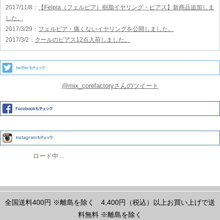
2017/11/8
：
【Felpia（フェルピア）樹脂イヤリング・ピアス】新商品追加しま
した。
2017/3/29
：
フェルピア・痛くないイヤリングを公開しました。
2017/3/2
：
クールのピアス12点入荷しました。
@mix_corefactoryさんのツイート
ロード中...
全国送料400円
※離島を除く
4,400円（税込）以上お買い上げで送
料無料
※離島を除く