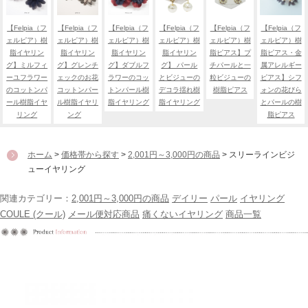
【Felpia（フ
【Felpia（フ
【Felpia（フ
【Felpia（フ
【Felpia（フ
【Felpia（フ
ェルピア）樹
ェルピア）樹
ェルピア）樹
ェルピア）樹
ェルピア）樹
ェルピア）樹
脂イヤリン
脂イヤリン
脂イヤリン
脂イヤリン
脂ピアス】プ
脂ピアス・金
グ】ミルフィ
グ】グレンチ
グ】ダブルフ
グ】 パール
チパールと一
属アレルギー
ーユフラワー
ェックのお花
ラワーのコッ
とビジューの
粒ビジューの
ピアス】シフ
のコットンパ
コットンパー
トンパール樹
デコラ揺れ樹
樹脂ピアス
ォンの花びら
ール樹脂イヤ
ル樹脂イヤリ
脂イヤリング
脂イヤリング
とパールの樹
リング
ング
脂ピアス
ホーム
>
価格帯から探す
>
2,001円～3,000円の商品
> スリーラインビジ
ューイヤリング
関連カテゴリー：
2,001円～3,000円の商品
デイリー
パール
イヤリング
COULE (クール)
メール便対応商品
痛くないイヤリング
商品一覧