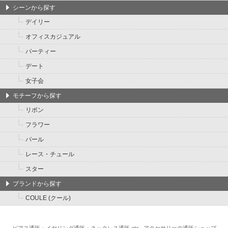
シーンから探す
デイリー
オフィスカジュアル
パーティー
デート
女子会
モチーフから探す
リボン
フラワー
パール
レース・チュール
スター
ブランドから探す
COULE (クール)
ピアス通販・イヤリング通販・ネックレス通販 etc...アクセサリーの通販ショップ