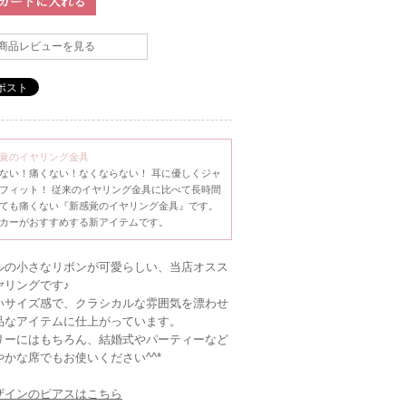
商品レビューを見る
覚のイヤリング金具
ない！痛くない！なくならない！ 耳に優しくジャ
フィット！ 従来のイヤリング金具に比べて長時間
ても痛くない『新感覚のイヤリング金具』です。
カーがおすすめする新アイテムです。
ルの小さなリボンが可愛らしい、当店オスス
ヤリングです♪
いサイズ感で、クラシカルな雰囲気を漂わせ
品なアイテムに仕上がっています。
リーにはもちろん、結婚式やパーティーなど
やかな席でもお使いください^^*
ザインのピアスはこちら