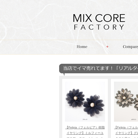
【Felpia（フェルピア）樹脂
【Felpia（フ
イヤリング】ミルフィーユ
イヤリング】グ