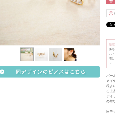
新感
落ち
スト
着け
メー
パー
メイ
程よ
る上
デイ
の華
同デ