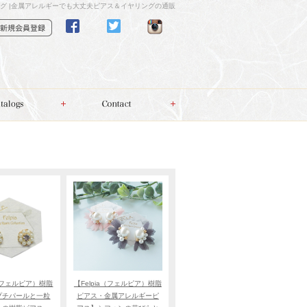
グ |金属アレルギーでも大丈夫ピアス＆イヤリングの通販
a（フェルピア）樹脂
【Felpia（フェルピア）樹脂
プチパールと一粒
ピアス・金属アレルギーピ