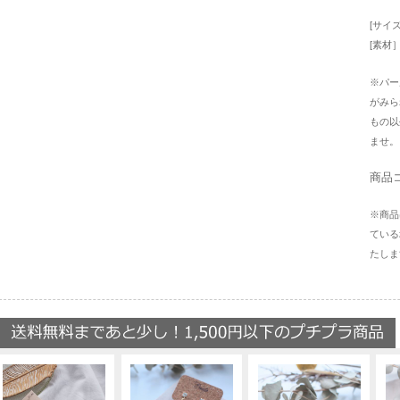
[サイ
[素材
※パー
がみら
もの以
ませ。
商品コ
※商品
ている
たしま