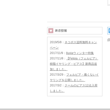
@
2019/5/8
：
ネコポス送料無料キャン
ペーン
2017/11/9
：
lluviaウィンター特集
2017/11/8
：
【Felpia（フェルピア）
樹脂イヤリング・ピアス】新商品追
加しました。
2017/3/29
：
フェルピア・痛くないイ
ヤリングを公開しました。
2017/3/2
：
クールのピアス12点入荷
しました。