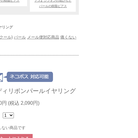
ーの樹脂ピアス
アス】シフォンの花びらと
パールの樹脂ピアス
ヤリング
(クール)
パール
メール便対応商品
痛くない
ディリボンパールイヤリング
00円
(税込 2,090円)
：
しない商品です