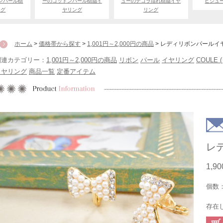
ンパール樹
ーのコットンパール樹脂イ
ューのデコラ揺れ樹脂イヤ
ビジュ
ング
ヤリング
リング
ホーム
>
価格帯から探す
>
1,001円～2,000円の商品
> レディリボンパールイ
関連カテゴリー：
1,001円～2,000円の商品
リボン
パール
イヤリング
COULE 
イヤリング
商品一覧
定番アイテム
レ
1,9
個数
存在