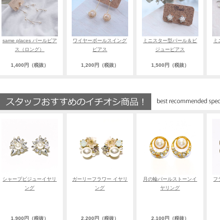
same places パールピア
ワイヤーボールスイング
ミニスター型パール＆ビ
ミ
ス（ロング）
ピアス
ジューピアス
1,400円（税抜）
1,200円（税抜）
1,500円（税抜）
シャープビジューイヤリ
ガーリーフラワー イヤリ
月の輪パールストーンイ
フ
ング
ング
ヤリング
1,900円（税抜）
2,200円（税抜）
2,100円（税抜）