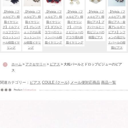
【Felpia（フ
【Felpia（フ
【Felpia（フ
【Felpia（フ
【Felpia（フ
【Felpia（フ
ェルピア）樹
ェルピア）樹
ェルピア）樹
ェルピア）樹
ェルピア）樹
ェルピア）樹
脂イヤリン
脂イヤリン
脂イヤリン
脂イヤリン
脂ピアス】プ
脂ピアス・金
グ】ミルフィ
グ】グレンチ
グ】ダブルフ
グ】 パール
チパールと一
属アレルギー
ーユフラワー
ェックのお花
ラワーのコッ
とビジューの
粒ビジューの
ピアス】シフ
のコットンパ
コットンパー
トンパール樹
デコラ揺れ樹
樹脂ピアス
ォンの花びら
ール樹脂イヤ
ル樹脂イヤリ
脂イヤリング
脂イヤリング
とパールの樹
リング
ング
脂ピアス
ホーム
>
アクセサリー
>
ピアス
> 大粒パールとドロップビジューのピア
ス
関連カテゴリー：
ピアス
COULE (クール)
メール便対応商品
商品一覧