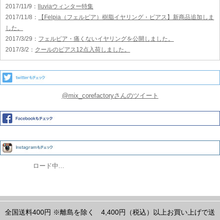
2017/11/9
：
lluviaウィンター特集
2017/11/8
：
【Felpia（フェルピア）樹脂イヤリング・ピアス】新商品追加しま
した。
2017/3/29
：
フェルピア・痛くないイヤリングを公開しました。
2017/3/2
：
クールのピアス12点入荷しました。
@mix_corefactoryさんのツイート
ロード中...
全国送料400円
※離島を除く
4,400円（税込）以上お買い上げで送