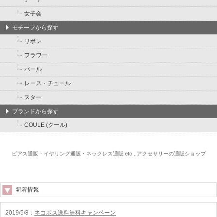
女子会
モチーフから探す
リボン
フラワー
パール
レース・チュール
スター
ブランドから探す
COULE (クール)
ピアス通販・イヤリング通販・ネックレス通販 etc...アクセサリーの通販ショップ
2019/5/8
：
ネコポス送料無料キャンペーン