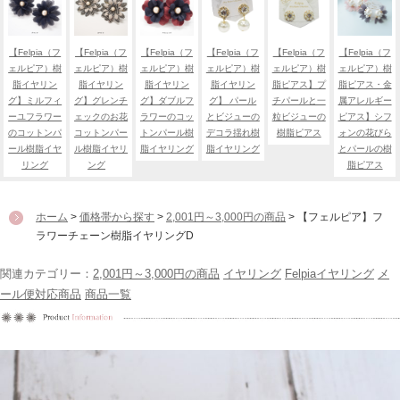
【Felpia（フ
【Felpia（フ
【Felpia（フ
【Felpia（フ
【Felpia（フ
【Felpia（フ
ェルピア）樹
ェルピア）樹
ェルピア）樹
ェルピア）樹
ェルピア）樹
ェルピア）樹
脂イヤリン
脂イヤリン
脂イヤリン
脂イヤリン
脂ピアス】プ
脂ピアス・金
グ】ミルフィ
グ】グレンチ
グ】ダブルフ
グ】 パール
チパールと一
属アレルギー
ーユフラワー
ェックのお花
ラワーのコッ
とビジューの
粒ビジューの
ピアス】シフ
のコットンパ
コットンパー
トンパール樹
デコラ揺れ樹
樹脂ピアス
ォンの花びら
ール樹脂イヤ
ル樹脂イヤリ
脂イヤリング
脂イヤリング
とパールの樹
リング
ング
脂ピアス
ホーム
>
価格帯から探す
>
2,001円～3,000円の商品
> 【フェルピア】フ
ラワーチェーン樹脂イヤリングD
関連カテゴリー：
2,001円～3,000円の商品
イヤリング
Felpiaイヤリング
メ
ール便対応商品
商品一覧