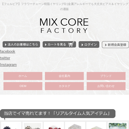
【フェルピア】フラワーチェーン樹脂イヤリングD |金属アレルギーでも大丈夫ピアス＆イヤリング
の通販
facebook
twitter
Instagram
ホーム
会社案内
ブランド
OEM
カタログ
お問い合わせ