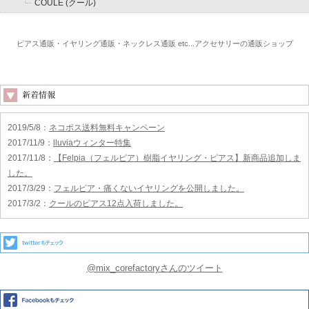
COULE (クール)
ピアス通販・イヤリング通販・ネックレス通販 etc...アクセサリーの通販ショップ
2019/5/8
：
ネコポス送料無料キャンペーン
2017/11/9
：
lluviaウィンター特集
2017/11/8
：
【Felpia（フェルピア）樹脂イヤリング・ピアス】新商品追加しま
した。
2017/3/29
：
フェルピア・痛くないイヤリングを公開しました。
2017/3/2
：
クールのピアス12点入荷しました。
@mix_corefactoryさんのツイート