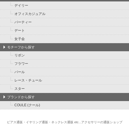
デイリー
オフィスカジュアル
パーティー
デート
女子会
モチーフから探す
リボン
フラワー
パール
レース・チュール
スター
ブランドから探す
COULE (クール)
ピアス通販・イヤリング通販・ネックレス通販 etc...アクセサリーの通販ショップ