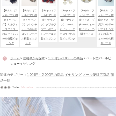
【Felpia（フ
【Felpia（フ
【Felpia（フ
【Felpia（フ
【Felpia（フ
【Felpia（フ
ェルピア）樹
ェルピア）樹
ェルピア）樹
ェルピア）樹
ェルピア）樹
ェルピア）樹
脂イヤリン
脂イヤリン
脂イヤリン
脂イヤリン
脂ピアス】プ
脂ピアス・金
グ】ミルフィ
グ】グレンチ
グ】ダブルフ
グ】 パール
チパールと一
属アレルギー
ーユフラワー
ェックのお花
ラワーのコッ
とビジューの
粒ビジューの
ピアス】シフ
のコットンパ
コットンパー
トンパール樹
デコラ揺れ樹
樹脂ピアス
ォンの花びら
ール樹脂イヤ
ル樹脂イヤリ
脂イヤリング
脂イヤリング
とパールの樹
リング
ング
脂ピアス
ホーム
>
価格帯から探す
>
1,001円～2,000円の商品
> ハート型パールビ
ジューイヤリング
関連カテゴリー：
1,001円～2,000円の商品
イヤリング
メール便対応商品
商
品一覧