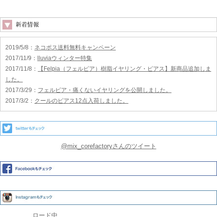
2019/5/8
：
ネコポス送料無料キャンペーン
2017/11/9
：
lluviaウィンター特集
2017/11/8
：
【Felpia（フェルピア）樹脂イヤリング・ピアス】新商品追加しま
した。
2017/3/29
：
フェルピア・痛くないイヤリングを公開しました。
2017/3/2
：
クールのピアス12点入荷しました。
@mix_corefactoryさんのツイート
ロード中...