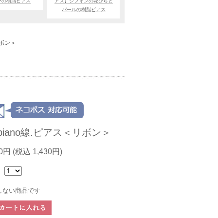
ーの樹脂ピアス
アス】シフォンの花びらと
パールの樹脂ピアス
リボン＞
0piano線.ピアス＜リボン＞
00円
(税込 1,430円)
：
しない商品です