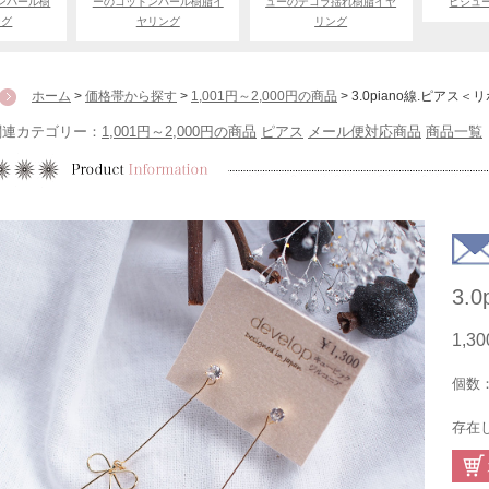
ンパール樹
ーのコットンパール樹脂イ
ューのデコラ揺れ樹脂イヤ
ビジュ
ング
ヤリング
リング
ホーム
>
価格帯から探す
>
1,001円～2,000円の商品
> 3.0piano線.ピアス＜
関連カテゴリー：
1,001円～2,000円の商品
ピアス
メール便対応商品
商品一覧
3.
1,3
個数
存在