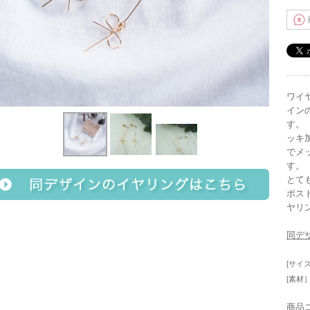
ワイ
イン
ッキ
でメ
とて
ポス
ヤリン
同デ
[サイズ
[素材
商品コ