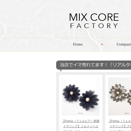
【Felpia（フェルピア）樹脂
【Felpia（フ
イヤリング】ミルフィーユ
イヤリング】グ