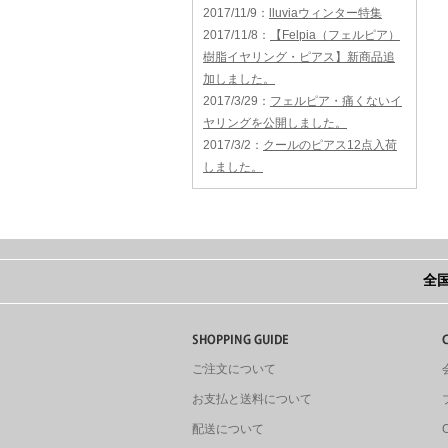
2017/11/9
：
lluviaウィンター特集
2017/11/8
：
【Felpia（フェルピア）
樹脂イヤリング・ピアス】新商品追
加しました。
2017/3/29
：
フェルピア・痛くないイ
ヤリングを公開しました。
2017/3/2
：
クールのピアス12点入荷
しました。
全国
ご注文について
お支払と送料について
配送について