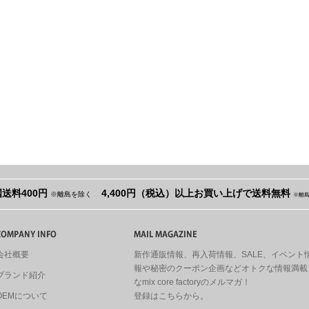
送料400円
4,400円（税込）以上お買い上げで送料無料
※離島を除く
※離
会社概要
新作通販情報、再入荷情報、SALE、イベント
報や秘密のクーポン企画などオトクな情報満載
ブランド紹介
なmix core factoryのメルマガ！
OEMについて
登録はこちらから。