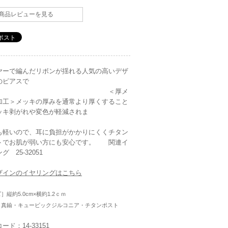
商品レビューを見る
ヤーで編んだリボンが揺れる人気の高いデザ
のピアスで
す。 ＜厚メ
加工＞メッキの厚みを通常より厚くすること
ッキ剥がれや変色が軽減されま
す
も軽いので、耳に負担がかかりにくくチタン
トでお肌が弱い方にも安心です。 関連イ
グ 25-32051
ザインのイヤリングはこちら
］縦約5.0cm×横約1.2ｃｍ
］真鍮・キュービックジルコニア・チタンポスト
ード：14-33151