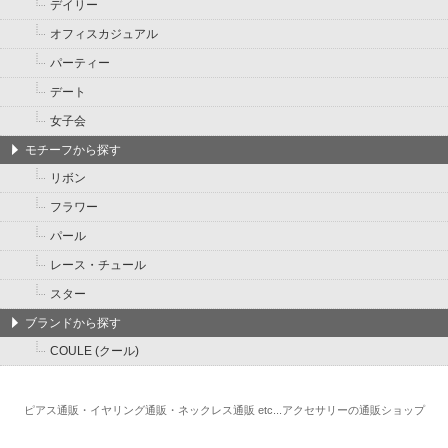
デイリー
オフィスカジュアル
パーティー
デート
女子会
モチーフから探す
リボン
フラワー
パール
レース・チュール
スター
ブランドから探す
COULE (クール)
ピアス通販・イヤリング通販・ネックレス通販 etc...アクセサリーの通販ショップ