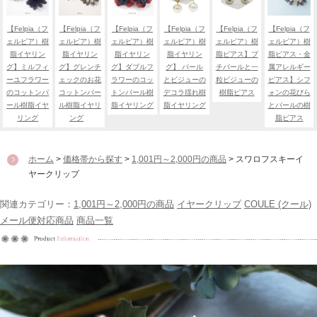
【Felpia（フ
【Felpia（フ
【Felpia（フ
【Felpia（フ
【Felpia（フ
【Felpia（フ
ェルピア）樹
ェルピア）樹
ェルピア）樹
ェルピア）樹
ェルピア）樹
ェルピア）樹
脂イヤリン
脂イヤリン
脂イヤリン
脂イヤリン
脂ピアス】プ
脂ピアス・金
グ】ミルフィ
グ】グレンチ
グ】ダブルフ
グ】 パール
チパールと一
属アレルギー
ーユフラワー
ェックのお花
ラワーのコッ
とビジューの
粒ビジューの
ピアス】シフ
のコットンパ
コットンパー
トンパール樹
デコラ揺れ樹
樹脂ピアス
ォンの花びら
ール樹脂イヤ
ル樹脂イヤリ
脂イヤリング
脂イヤリング
とパールの樹
リング
ング
脂ピアス
ホーム
>
価格帯から探す
>
1,001円～2,000円の商品
> スワロフスキーイ
ヤークリップ
関連カテゴリー：
1,001円～2,000円の商品
イヤークリップ
COULE (クール)
メール便対応商品
商品一覧