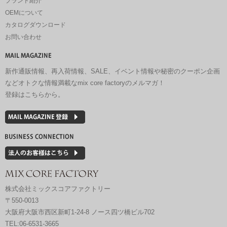
ブランド紹介
OEMについて
カタログダウンロード
お問い合わせ
新作通販情報、再入荷情報、SALE、イベント情報や秘密のクーポン企画
などオトクな情報満載なmix core factoryのメルマガ！
登録はこちらから。
株式会社ミックスコアファクトリー
〒550-0013
大阪府大阪市西区新町1-24-8 ノース四ツ橋ビル702
TEL:06-6531-3665