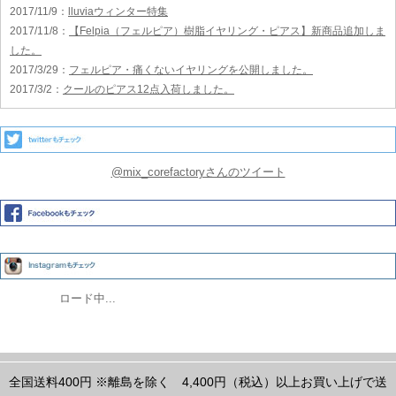
2017/11/9
：
lluviaウィンター特集
2017/11/8
：
【Felpia（フェルピア）樹脂イヤリング・ピアス】新商品追加しま
した。
2017/3/29
：
フェルピア・痛くないイヤリングを公開しました。
2017/3/2
：
クールのピアス12点入荷しました。
@mix_corefactoryさんのツイート
ロード中...
全国送料400円
※離島を除く
4,400円（税込）以上お買い上げで送