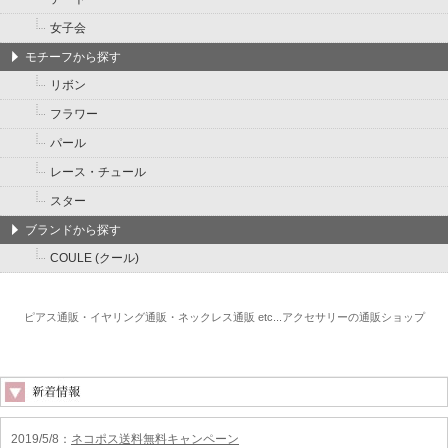
女子会
モチーフから探す
リボン
フラワー
パール
レース・チュール
スター
ブランドから探す
COULE (クール)
ピアス通販・イヤリング通販・ネックレス通販 etc...アクセサリーの通販ショップ
2019/5/8
：
ネコポス送料無料キャンペーン