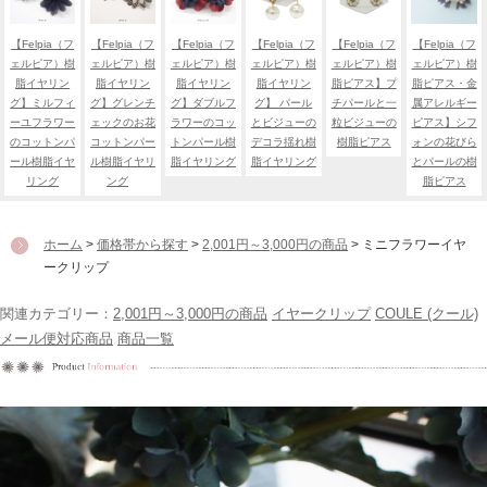
【Felpia（フ
【Felpia（フ
【Felpia（フ
【Felpia（フ
【Felpia（フ
【Felpia（フ
ェルピア）樹
ェルピア）樹
ェルピア）樹
ェルピア）樹
ェルピア）樹
ェルピア）樹
脂イヤリン
脂イヤリン
脂イヤリン
脂イヤリン
脂ピアス】プ
脂ピアス・金
グ】ミルフィ
グ】グレンチ
グ】ダブルフ
グ】 パール
チパールと一
属アレルギー
ーユフラワー
ェックのお花
ラワーのコッ
とビジューの
粒ビジューの
ピアス】シフ
のコットンパ
コットンパー
トンパール樹
デコラ揺れ樹
樹脂ピアス
ォンの花びら
ール樹脂イヤ
ル樹脂イヤリ
脂イヤリング
脂イヤリング
とパールの樹
リング
ング
脂ピアス
ホーム
>
価格帯から探す
>
2,001円～3,000円の商品
> ミニフラワーイヤ
ークリップ
関連カテゴリー：
2,001円～3,000円の商品
イヤークリップ
COULE (クール)
メール便対応商品
商品一覧