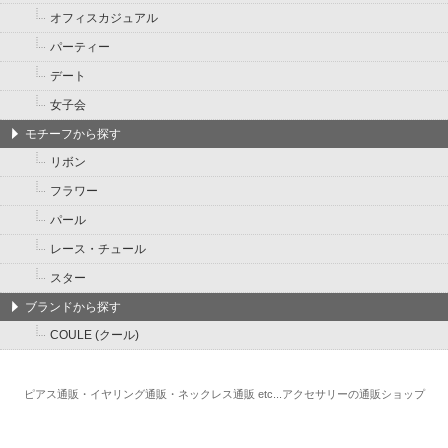
オフィスカジュアル
パーティー
デート
女子会
モチーフから探す
リボン
フラワー
パール
レース・チュール
スター
ブランドから探す
COULE (クール)
ピアス通販・イヤリング通販・ネックレス通販 etc...アクセサリーの通販ショップ